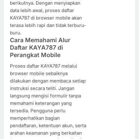
berikutnya. Dengan menyiapkan
data lebih awal, proses daftar
KAYA787 di browser mobile akan
terasa lebih rapi dan tidak terburu-
buru.
Cara Memahami Alur
Daftar KAYA787 di
Perangkat Mobile
Proses daftar KAYA787 melalui
browser mobile sebaiknya
dilakukan dengan membaca setiap
instruksi secara teliti. Jangan
langsung mengisi formulir tanpa
memahami keterangan yang
tersedia. Pengguna perlu
memperhatikan bagian
pendaftaran, ketentuan akun, serta
arahan keamanan yang berkaitan