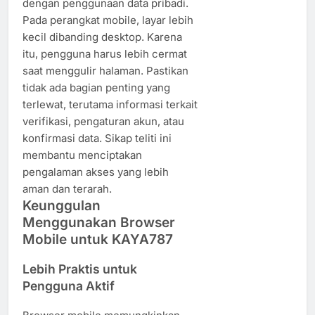
dengan penggunaan data pribadi.
Pada perangkat mobile, layar lebih
kecil dibanding desktop. Karena
itu, pengguna harus lebih cermat
saat menggulir halaman. Pastikan
tidak ada bagian penting yang
terlewat, terutama informasi terkait
verifikasi, pengaturan akun, atau
konfirmasi data. Sikap teliti ini
membantu menciptakan
pengalaman akses yang lebih
aman dan terarah.
Keunggulan
Menggunakan Browser
Mobile untuk KAYA787
Lebih Praktis untuk
Pengguna Aktif