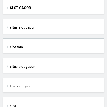
SLOT GACOR
situs slot gacor
slot toto
situs slot gacor
link slot gacor
slot