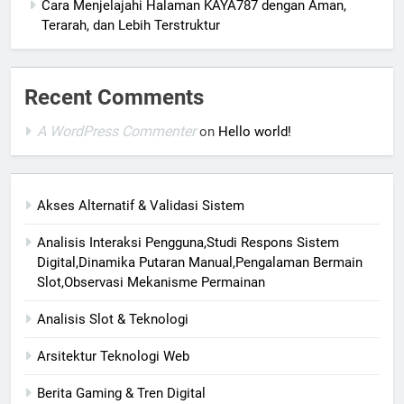
Cara Menjelajahi Halaman KAYA787 dengan Aman,
Terarah, dan Lebih Terstruktur
Recent Comments
A WordPress Commenter
on
Hello world!
Akses Alternatif & Validasi Sistem
Analisis Interaksi Pengguna,Studi Respons Sistem
Digital,Dinamika Putaran Manual,Pengalaman Bermain
Slot,Observasi Mekanisme Permainan
Analisis Slot & Teknologi
Arsitektur Teknologi Web
Berita Gaming & Tren Digital