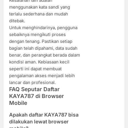
Kesalahan lain adalah
menggunakan kata sandi yang
terlalu sederhana dan mudah
ditebak.
Untuk menghindarinya, pengguna
sebaiknya mengikuti proses
dengan tenang. Pastikan setiap
bagian telah dipahami, data sudah
benar, dan perangkat berada dalam
kondisi aman. Kebiasaan kecil
seperti ini dapat membuat
pengalaman akses menjadi lebih
lancar dan profesional.
FAQ Seputar Daftar
KAYA787 di Browser
Mobile
Apakah daftar KAYA787 bisa
dilakukan lewat browser