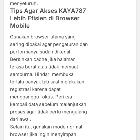
menyeluruh.
Tips Agar Akses KAYA787
Lebih Efisien di Browser
Mobile
Gunakan browser utama yang
sering dipakai agar pengaturan dan
performanya sudah dikenal.
Bersihkan cache jika halaman
terasa berat atau tidak memuat
sempurna. Hindari membuka
terlalu banyak tab saat melakukan
registrasi karena dapat
mengganggu fokus. Periksa
kembali data sebelum melanjutkan
proses agar tidak perlu mengulang
dari awal.
Selain itu, gunakan mode normal
browser jika ingin menyimpan