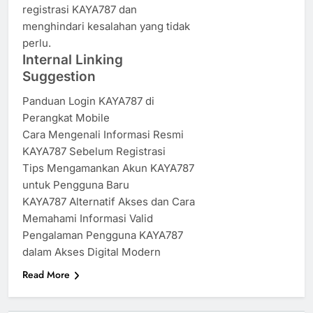
registrasi KAYA787 dan
menghindari kesalahan yang tidak
perlu.
Internal Linking
Suggestion
Panduan Login KAYA787 di
Perangkat Mobile
Cara Mengenali Informasi Resmi
KAYA787 Sebelum Registrasi
Tips Mengamankan Akun KAYA787
untuk Pengguna Baru
KAYA787 Alternatif Akses dan Cara
Memahami Informasi Valid
Pengalaman Pengguna KAYA787
dalam Akses Digital Modern
Read More