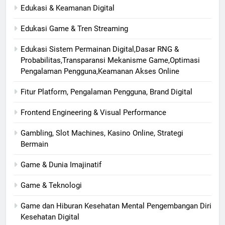
Edukasi & Keamanan Digital
Edukasi Game & Tren Streaming
Edukasi Sistem Permainan Digital,Dasar RNG &
Probabilitas,Transparansi Mekanisme Game,Optimasi
Pengalaman Pengguna,Keamanan Akses Online
Fitur Platform, Pengalaman Pengguna, Brand Digital
Frontend Engineering & Visual Performance
Gambling, Slot Machines, Kasino Online, Strategi
Bermain
Game & Dunia Imajinatif
Game & Teknologi
Game dan Hiburan Kesehatan Mental Pengembangan Diri
Kesehatan Digital