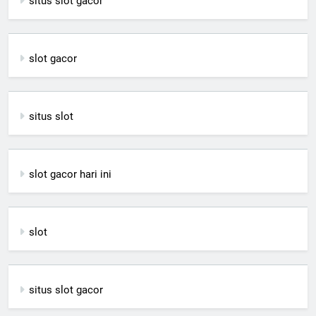
situs slot gacor
slot gacor
situs slot
slot gacor hari ini
slot
situs slot gacor