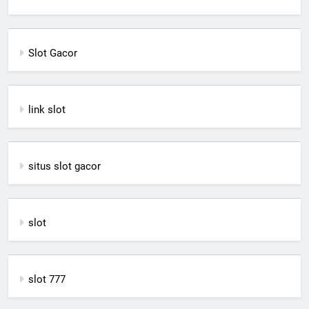
Slot Gacor
link slot
situs slot gacor
slot
slot 777