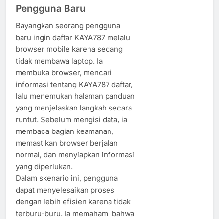
Pengguna Baru
Bayangkan seorang pengguna
baru ingin daftar KAYA787 melalui
browser mobile karena sedang
tidak membawa laptop. Ia
membuka browser, mencari
informasi tentang KAYA787 daftar,
lalu menemukan halaman panduan
yang menjelaskan langkah secara
runtut. Sebelum mengisi data, ia
membaca bagian keamanan,
memastikan browser berjalan
normal, dan menyiapkan informasi
yang diperlukan.
Dalam skenario ini, pengguna
dapat menyelesaikan proses
dengan lebih efisien karena tidak
terburu-buru. Ia memahami bahwa