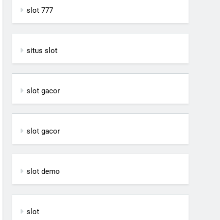
slot 777
situs slot
slot gacor
slot gacor
slot demo
slot