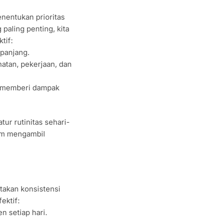
nentukan prioritas
paling penting, kita
tif:
 panjang.
atan, pekerjaan, dan
n memberi dampak
tur rutinitas sehari-
lam mengambil
takan konsistensi
ektif:
n setiap hari.