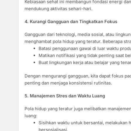
Kebiasaan sehat ini membangun fondasi energi dan
mendukung aktivitas sehari-hari.
4. Kurangi Gangguan dan Tingkatkan Fokus
Gangguan dari teknologi, media sosial, atau lingku
menghambat pola hidup yang teratur. Beberapa strat
Batasi penggunaan gawai di luar waktu produ
Matikan notifikasi yang tidak penting saat bek
Buat lingkungan kerja atau belajar yang tena
Dengan mengurangi gangguan, kita dapat fokus pad
penting dan menjaga konsistensi rutinitas.
5. Manajemen Stres dan Waktu Luang
Pola hidup yang teratur juga melibatkan manajemen
luang:
Sisihkan waktu untuk bersantai, melakukan h
bersosialisasi.