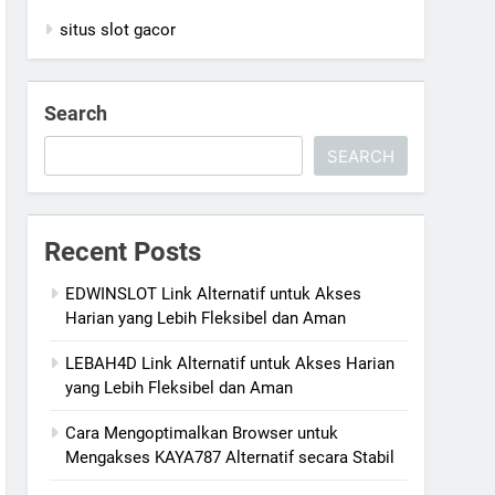
situs slot gacor
Search
SEARCH
Recent Posts
EDWINSLOT Link Alternatif untuk Akses
Harian yang Lebih Fleksibel dan Aman
LEBAH4D Link Alternatif untuk Akses Harian
yang Lebih Fleksibel dan Aman
Cara Mengoptimalkan Browser untuk
Mengakses KAYA787 Alternatif secara Stabil