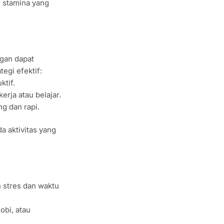
 stamina yang
ngan dapat
egi efektif:
ktif.
erja atau belajar.
ng dan rapi.
a aktivitas yang
 stres dan waktu
obi, atau