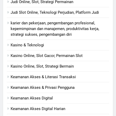
Judi Online, Slot, Strategi Permainan
Judi Slot Online, Teknologi Perjudian, Platform Judi
karier dan pekerjaan, pengembangan profesional,
kepemimpinan dan manajemen, produktivitas kerja,
strategi sukses, pengembangan diri
Kasino & Teknologi
Kasino Online, Slot Gacor, Permainan Slot
Kasino Online, Slot, Strategi Bermain
Keamanan Akses & Literasi Transaksi
Keamanan Akses & Privasi Pengguna
Keamanan Akses Digital
Keamanan Akses Digital Harian