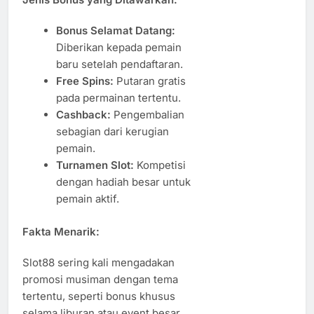
Bonus Selamat Datang:
Diberikan kepada pemain
baru setelah pendaftaran.
Free Spins:
Putaran gratis
pada permainan tertentu.
Cashback:
Pengembalian
sebagian dari kerugian
pemain.
Turnamen Slot:
Kompetisi
dengan hadiah besar untuk
pemain aktif.
Fakta Menarik:
Slot88 sering kali mengadakan
promosi musiman dengan tema
tertentu, seperti bonus khusus
selama liburan atau event besar.