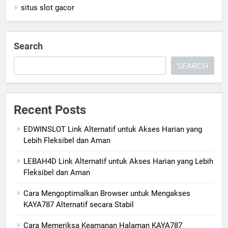
situs slot gacor
Search
SEARCH
Recent Posts
EDWINSLOT Link Alternatif untuk Akses Harian yang
Lebih Fleksibel dan Aman
LEBAH4D Link Alternatif untuk Akses Harian yang Lebih
Fleksibel dan Aman
Cara Mengoptimalkan Browser untuk Mengakses
KAYA787 Alternatif secara Stabil
Cara Memeriksa Keamanan Halaman KAYA787