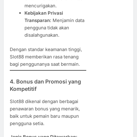
mencurigakan.
Kebijakan Privasi
Transparan:
Menjamin data
pengguna tidak akan
disalahgunakan.
Dengan standar keamanan tinggi,
Slot88 memberikan rasa tenang
bagi penggunanya saat bermain.
4. Bonus dan Promosi yang
Kompetitif
Slot88 dikenal dengan berbagai
penawaran bonus yang menarik,
baik untuk pemain baru maupun
pengguna setia.
Jenis Bonus yang Ditawarkan: