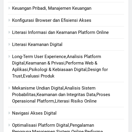
Keuangan Pribadi, Manajemen Keuangan
Konfigurasi Browser dan Efisiensi Akses
Literasi Informasi dan Keamanan Platform Online
Literasi Keamanan Digital
Long-Term User Experience,Analisis Platform
Digital,Keamanan & Privasi,Performa Web &
Aplikasi,Psikologi & Kebiasaan Digital,Design for
Trust,Evaluasi Produk
Mekanisme Undian Digital,Analisis Sistem
Probabilitas,Keamanan dan Integritas Data,Proses
Operasional Platform,Literasi Risiko Online
Navigasi Akses Digital
Optimalisasi Platform Digital,Pengalaman
Pengguna,Manajemen Sistem Online,Performa