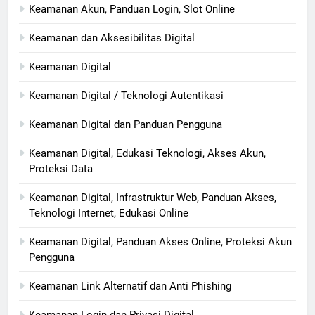
Keamanan Akun, Panduan Login, Slot Online
Keamanan dan Aksesibilitas Digital
Keamanan Digital
Keamanan Digital / Teknologi Autentikasi
Keamanan Digital dan Panduan Pengguna
Keamanan Digital, Edukasi Teknologi, Akses Akun,
Proteksi Data
Keamanan Digital, Infrastruktur Web, Panduan Akses,
Teknologi Internet, Edukasi Online
Keamanan Digital, Panduan Akses Online, Proteksi Akun
Pengguna
Keamanan Link Alternatif dan Anti Phishing
Keamanan Login dan Privasi Digital