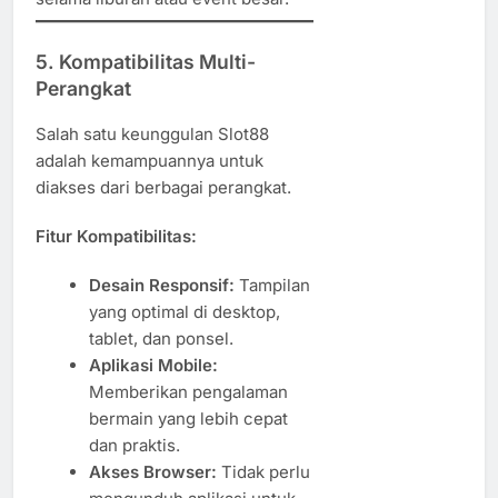
5. Kompatibilitas Multi-
Perangkat
Salah satu keunggulan Slot88
adalah kemampuannya untuk
diakses dari berbagai perangkat.
Fitur Kompatibilitas:
Desain Responsif:
Tampilan
yang optimal di desktop,
tablet, dan ponsel.
Aplikasi Mobile:
Memberikan pengalaman
bermain yang lebih cepat
dan praktis.
Akses Browser:
Tidak perlu