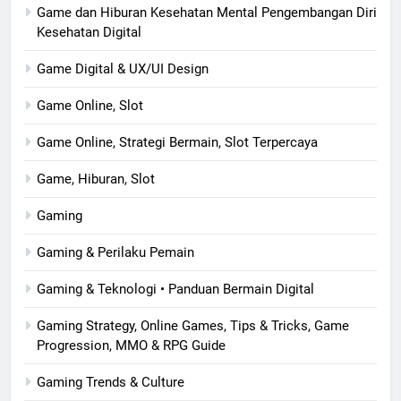
Game dan Hiburan Kesehatan Mental Pengembangan Diri
Kesehatan Digital
Game Digital & UX/UI Design
Game Online, Slot
Game Online, Strategi Bermain, Slot Terpercaya
Game, Hiburan, Slot
Gaming
Gaming & Perilaku Pemain
Gaming & Teknologi • Panduan Bermain Digital
Gaming Strategy, Online Games, Tips & Tricks, Game
Progression, MMO & RPG Guide
Gaming Trends & Culture