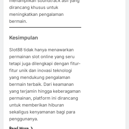
menampilkan soundtrack asli yang
dirancang khusus untuk
meningkatkan pengalaman
bermain.
Kesimpulan
Slot88 tidak hanya menawarkan
permainan slot online yang seru
tetapi juga dilengkapi dengan fitur-
fitur unik dan inovasi teknologi
yang mendukung pengalaman
bermain terbaik. Dari keamanan
yang terjamin hingga keberagaman
permainan, platform ini dirancang
untuk memberikan hiburan
sekaligus kenyamanan bagi para
penggunanya.
Read More