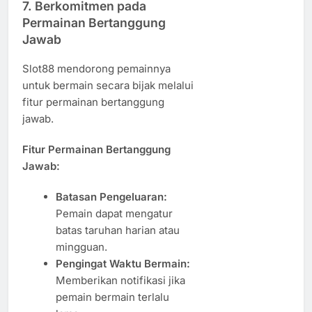
7. Berkomitmen pada
Permainan Bertanggung
Jawab
Slot88 mendorong pemainnya
untuk bermain secara bijak melalui
fitur permainan bertanggung
jawab.
Fitur Permainan Bertanggung
Jawab:
Batasan Pengeluaran:
Pemain dapat mengatur
batas taruhan harian atau
mingguan.
Pengingat Waktu Bermain:
Memberikan notifikasi jika
pemain bermain terlalu