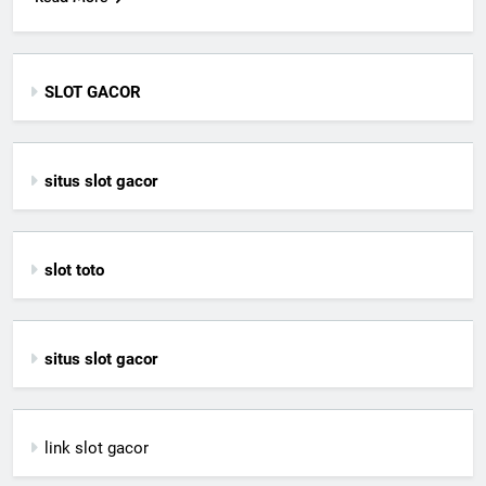
SLOT GACOR
situs slot gacor
slot toto
situs slot gacor
link slot gacor