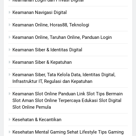
Keamanan Navigasi Digital
Keamanan Online, Horas88, Teknologi
Keamanan Online, Taruhan Online, Panduan Login
Keamanan Siber & Identitas Digital
Keamanan Siber & Kepatuhan
Keamanan Siber, Tata Kelola Data, Identitas Digital,
Infrastruktur IT, Regulasi dan Kepatuhan
Keamanan Slot Online Panduan Link Slot Tips Bermain
Slot Aman Slot Online Terpercaya Edukasi Slot Digital
Slot Online Pemula
Kesehatan & Kecantikan
Kesehatan Mental Gaming Sehat Lifestyle Tips Gaming