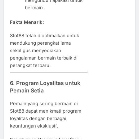
mengunduh aplikasi untuk
bermain.
Fakta Menarik:
Slot88 telah dioptimalkan untuk
mendukung perangkat lama
sekaligus menyediakan
pengalaman bermain terbaik di
perangkat terbaru.
6. Program Loyalitas untuk
Pemain Setia
Pemain yang sering bermain di
Slot88 dapat menikmati program
loyalitas dengan berbagai
keuntungan eksklusif.