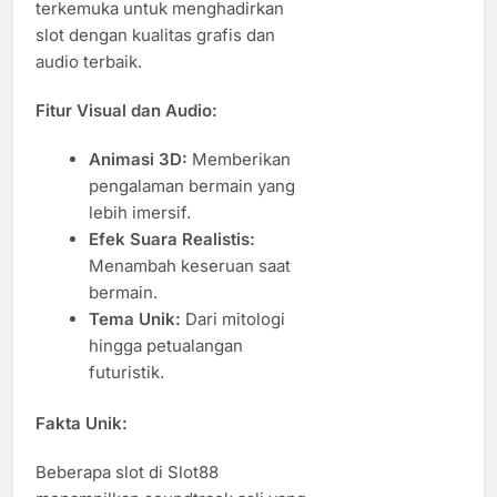
terkemuka untuk menghadirkan
slot dengan kualitas grafis dan
audio terbaik.
Fitur Visual dan Audio:
Animasi 3D:
Memberikan
pengalaman bermain yang
lebih imersif.
Efek Suara Realistis:
Menambah keseruan saat
bermain.
Tema Unik:
Dari mitologi
hingga petualangan
futuristik.
Fakta Unik:
Beberapa slot di Slot88