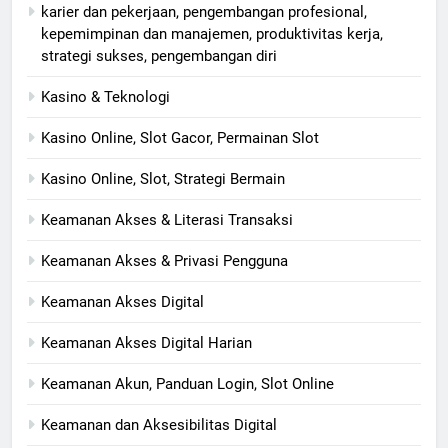
karier dan pekerjaan, pengembangan profesional,
kepemimpinan dan manajemen, produktivitas kerja,
strategi sukses, pengembangan diri
Kasino & Teknologi
Kasino Online, Slot Gacor, Permainan Slot
Kasino Online, Slot, Strategi Bermain
Keamanan Akses & Literasi Transaksi
Keamanan Akses & Privasi Pengguna
Keamanan Akses Digital
Keamanan Akses Digital Harian
Keamanan Akun, Panduan Login, Slot Online
Keamanan dan Aksesibilitas Digital