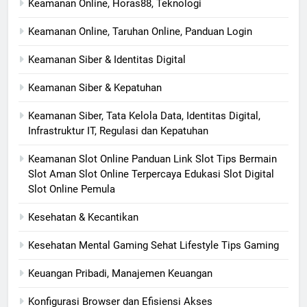
Keamanan Online, Horas88, Teknologi
Keamanan Online, Taruhan Online, Panduan Login
Keamanan Siber & Identitas Digital
Keamanan Siber & Kepatuhan
Keamanan Siber, Tata Kelola Data, Identitas Digital,
Infrastruktur IT, Regulasi dan Kepatuhan
Keamanan Slot Online Panduan Link Slot Tips Bermain
Slot Aman Slot Online Terpercaya Edukasi Slot Digital
Slot Online Pemula
Kesehatan & Kecantikan
Kesehatan Mental Gaming Sehat Lifestyle Tips Gaming
Keuangan Pribadi, Manajemen Keuangan
Konfigurasi Browser dan Efisiensi Akses