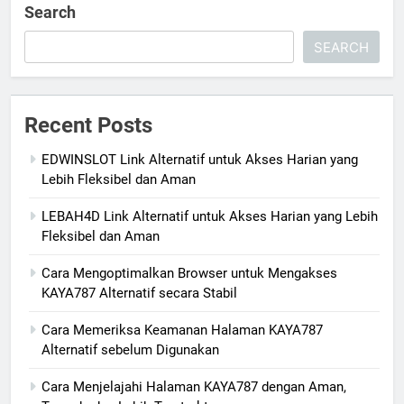
Search
SEARCH
Recent Posts
EDWINSLOT Link Alternatif untuk Akses Harian yang
Lebih Fleksibel dan Aman
LEBAH4D Link Alternatif untuk Akses Harian yang Lebih
Fleksibel dan Aman
Cara Mengoptimalkan Browser untuk Mengakses
KAYA787 Alternatif secara Stabil
Cara Memeriksa Keamanan Halaman KAYA787
Alternatif sebelum Digunakan
Cara Menjelajahi Halaman KAYA787 dengan Aman,