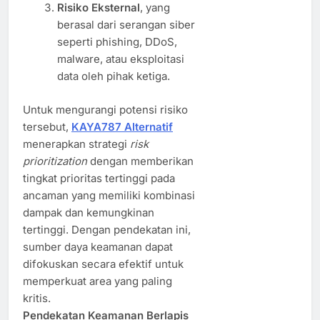
Risiko Eksternal
, yang
berasal dari serangan siber
seperti phishing, DDoS,
malware, atau eksploitasi
data oleh pihak ketiga.
Untuk mengurangi potensi risiko
tersebut,
KAYA787 Alternatif
menerapkan strategi
risk
prioritization
dengan memberikan
tingkat prioritas tertinggi pada
ancaman yang memiliki kombinasi
dampak dan kemungkinan
tertinggi. Dengan pendekatan ini,
sumber daya keamanan dapat
difokuskan secara efektif untuk
memperkuat area yang paling
kritis.
Pendekatan Keamanan Berlapis