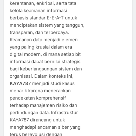
kerentanan, enkripsi, serta tata
kelola keamanan informasi
berbasis standar E-E-A-T untuk
menciptakan sistem yang tangguh,
transparan, dan terpercaya.
Keamanan data menjadi elemen
yang paling krusial dalam era
digital modern, di mana setiap bit
informasi dapat bernilai strategis
bagi keberlangsungan sistem dan
organisasi. Dalam konteks ini,
KAYA787
menjadi studi kasus
menarik karena menerapkan
pendekatan komprehensif
terhadap manajemen risiko dan
perlindungan data. Infrastruktur
KAYA787 dirancang untuk
menghadapi ancaman siber yang
terus berevolusi dengan