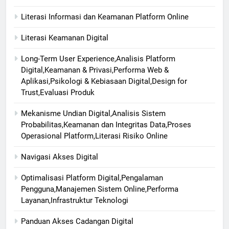
Literasi Informasi dan Keamanan Platform Online
Literasi Keamanan Digital
Long-Term User Experience,Analisis Platform
Digital,Keamanan & Privasi,Performa Web &
Aplikasi,Psikologi & Kebiasaan Digital,Design for
Trust,Evaluasi Produk
Mekanisme Undian Digital,Analisis Sistem
Probabilitas,Keamanan dan Integritas Data,Proses
Operasional Platform,Literasi Risiko Online
Navigasi Akses Digital
Optimalisasi Platform Digital,Pengalaman
Pengguna,Manajemen Sistem Online,Performa
Layanan,Infrastruktur Teknologi
Panduan Akses Cadangan Digital