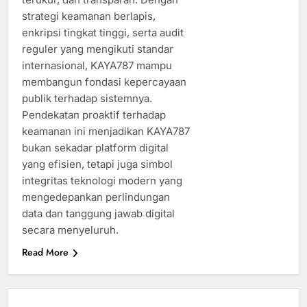
strategi keamanan berlapis,
enkripsi tingkat tinggi, serta audit
reguler yang mengikuti standar
internasional, KAYA787 mampu
membangun fondasi kepercayaan
publik terhadap sistemnya.
Pendekatan proaktif terhadap
keamanan ini menjadikan KAYA787
bukan sekadar platform digital
yang efisien, tetapi juga simbol
integritas teknologi modern yang
mengedepankan perlindungan
data dan tanggung jawab digital
secara menyeluruh.
Read More