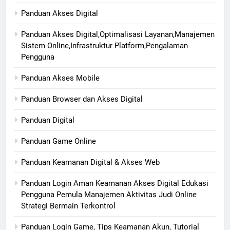
Panduan Akses Digital
Panduan Akses Digital,Optimalisasi Layanan,Manajemen
Sistem Online,Infrastruktur Platform,Pengalaman
Pengguna
Panduan Akses Mobile
Panduan Browser dan Akses Digital
Panduan Digital
Panduan Game Online
Panduan Keamanan Digital & Akses Web
Panduan Login Aman Keamanan Akses Digital Edukasi
Pengguna Pemula Manajemen Aktivitas Judi Online
Strategi Bermain Terkontrol
Panduan Login Game, Tips Keamanan Akun, Tutorial