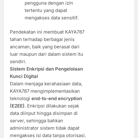
pengguna dengan izin
tertentu yang dapat
mengakses data sensitif.
Pendekatan ini membuat KAYA787
tahan terhadap berbagai jenis
ancaman, baik yang berasal dari
luar maupun dari dalam sistem itu
sendiri.
Sistem Enkripsi dan Pengelolaan
Kunci Digital
Dalam menjaga kerahasiaan data,
KAYA787 mengimplementasikan
teknologi
end-to-end encryption
(E2EE)
. Enkripsi dilakukan sejak
data diinput hingga disimpan di
server, sehingga bahkan
administrator sistem tidak dapat
mengakses isi data tanpa otorisasi.