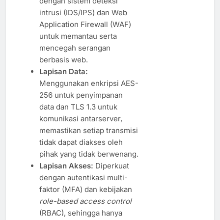
dengan sistem deteksi
intrusi (IDS/IPS) dan Web
Application Firewall (WAF)
untuk memantau serta
mencegah serangan
berbasis web.
Lapisan Data:
Menggunakan enkripsi AES-
256 untuk penyimpanan
data dan TLS 1.3 untuk
komunikasi antarserver,
memastikan setiap transmisi
tidak dapat diakses oleh
pihak yang tidak berwenang.
Lapisan Akses:
Diperkuat
dengan autentikasi multi-
faktor (MFA) dan kebijakan
role-based access control
(RBAC), sehingga hanya