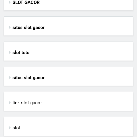
SLOT GACOR
situs slot gacor
slot toto
situs slot gacor
link slot gacor
slot