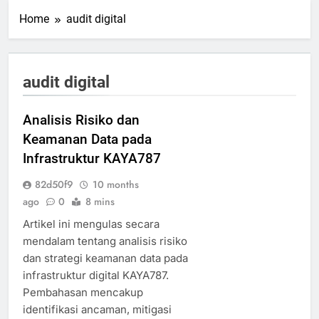
Home
audit digital
audit digital
Analisis Risiko dan
Keamanan Data pada
Infrastruktur KAYA787
82d50f9
10 months
ago
0
8 mins
Artikel ini mengulas secara
mendalam tentang analisis risiko
dan strategi keamanan data pada
infrastruktur digital KAYA787.
Pembahasan mencakup
identifikasi ancaman, mitigasi