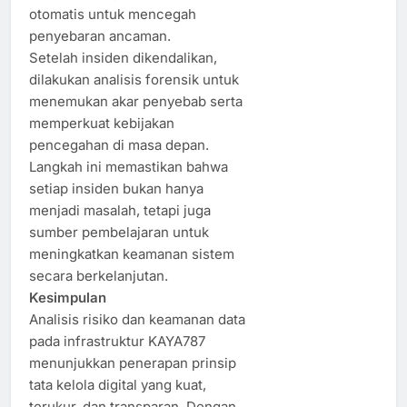
otomatis untuk mencegah
penyebaran ancaman.
Setelah insiden dikendalikan,
dilakukan analisis forensik untuk
menemukan akar penyebab serta
memperkuat kebijakan
pencegahan di masa depan.
Langkah ini memastikan bahwa
setiap insiden bukan hanya
menjadi masalah, tetapi juga
sumber pembelajaran untuk
meningkatkan keamanan sistem
secara berkelanjutan.
Kesimpulan
Analisis risiko dan keamanan data
pada infrastruktur KAYA787
menunjukkan penerapan prinsip
tata kelola digital yang kuat,
terukur, dan transparan. Dengan