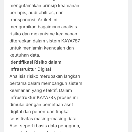
mengutamakan prinsip keamanan
berlapis, auditabilitas, dan
transparansi. Artikel ini
menguraikan bagaimana analisis
risiko dan mekanisme keamanan
diterapkan dalam sistem KAYA787
untuk menjamin keandalan dan
keutuhan data.
Identifikasi Risiko dalam
Infrastruktur Digital
Analisis risiko merupakan langkah
pertama dalam membangun sistem
keamanan yang efektif. Dalam
infrastruktur KAYA787, proses ini
dimulai dengan pemetaan aset
digital dan penentuan tingkat
sensitivitas masing-masing data.
Aset seperti basis data pengguna,