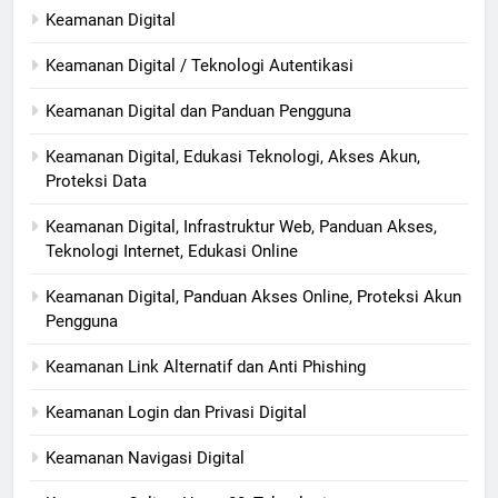
Keamanan Digital
Keamanan Digital / Teknologi Autentikasi
Keamanan Digital dan Panduan Pengguna
Keamanan Digital, Edukasi Teknologi, Akses Akun,
Proteksi Data
Keamanan Digital, Infrastruktur Web, Panduan Akses,
Teknologi Internet, Edukasi Online
Keamanan Digital, Panduan Akses Online, Proteksi Akun
Pengguna
Keamanan Link Alternatif dan Anti Phishing
Keamanan Login dan Privasi Digital
Keamanan Navigasi Digital