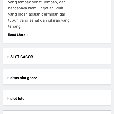
yang tampak sehat, lembap, dan
bercahaya alami. Ingatlah, kulit
yang indah adalah cerminan dari
tubuh yang sehat dan pikiran yang
tenang.
Read More
SLOT GACOR
situs slot gacor
slot toto