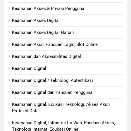
Keamanan Akses & Privasi Pengguna
Keamanan Akses Digital
Keamanan Akses Digital Harian
Keamanan Akun, Panduan Login, Slot Online
Keamanan dan Aksesibilitas Digital
Keamanan Digital
Keamanan Digital / Teknologi Autentikasi
Keamanan Digital dan Panduan Pengguna
Keamanan Digital, Edukasi Teknologi, Akses Akun,
Proteksi Data
Keamanan Digital, Infrastruktur Web, Panduan Akses,
Teknologi Internet, Edukasi Online