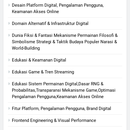
Desain Platform Digital, Pengalaman Pengguna,
Keamanan Akses Online
Domain Alternatif & Infrastruktur Digital
Dunia Fiksi & Fantasi Mekanisme Permainan Filosofi &
Simbolisme Strategi & Taktik Budaya Populer Narasi &
World-Building
Edukasi & Keamanan Digital
Edukasi Game & Tren Streaming
Edukasi Sistem Permainan Digital,Dasar RNG &
Probabilitas,Transparansi Mekanisme Game,Optimasi
Pengalaman Pengguna,Keamanan Akses Online
Fitur Platform, Pengalaman Pengguna, Brand Digital
Frontend Engineering & Visual Performance