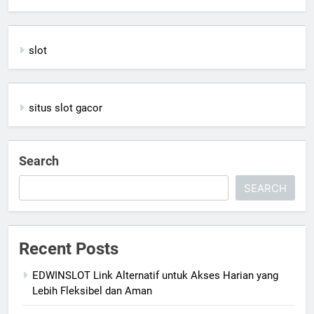
slot
situs slot gacor
Search
SEARCH
Recent Posts
EDWINSLOT Link Alternatif untuk Akses Harian yang
Lebih Fleksibel dan Aman