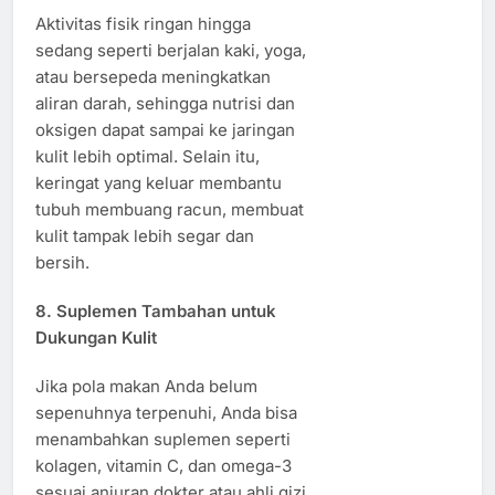
Aktivitas fisik ringan hingga
sedang seperti berjalan kaki, yoga,
atau bersepeda meningkatkan
aliran darah, sehingga nutrisi dan
oksigen dapat sampai ke jaringan
kulit lebih optimal. Selain itu,
keringat yang keluar membantu
tubuh membuang racun, membuat
kulit tampak lebih segar dan
bersih.
8. Suplemen Tambahan untuk
Dukungan Kulit
Jika pola makan Anda belum
sepenuhnya terpenuhi, Anda bisa
menambahkan suplemen seperti
kolagen, vitamin C, dan omega-3
sesuai anjuran dokter atau ahli gizi.