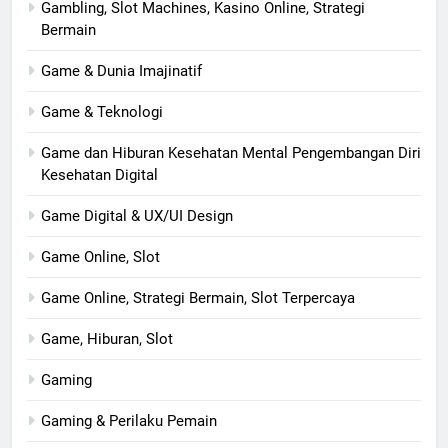
Gambling, Slot Machines, Kasino Online, Strategi
Bermain
Game & Dunia Imajinatif
Game & Teknologi
Game dan Hiburan Kesehatan Mental Pengembangan Diri
Kesehatan Digital
Game Digital & UX/UI Design
Game Online, Slot
Game Online, Strategi Bermain, Slot Terpercaya
Game, Hiburan, Slot
Gaming
Gaming & Perilaku Pemain