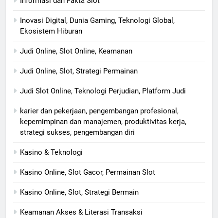
Informasi dan Fakta Slot
Inovasi Digital, Dunia Gaming, Teknologi Global,
Ekosistem Hiburan
Judi Online, Slot Online, Keamanan
Judi Online, Slot, Strategi Permainan
Judi Slot Online, Teknologi Perjudian, Platform Judi
karier dan pekerjaan, pengembangan profesional,
kepemimpinan dan manajemen, produktivitas kerja,
strategi sukses, pengembangan diri
Kasino & Teknologi
Kasino Online, Slot Gacor, Permainan Slot
Kasino Online, Slot, Strategi Bermain
Keamanan Akses & Literasi Transaksi