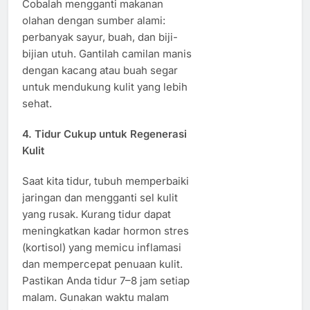
Cobalah mengganti makanan
olahan dengan sumber alami:
perbanyak sayur, buah, dan biji-
bijian utuh. Gantilah camilan manis
dengan kacang atau buah segar
untuk mendukung kulit yang lebih
sehat.
4. Tidur Cukup untuk Regenerasi
Kulit
Saat kita tidur, tubuh memperbaiki
jaringan dan mengganti sel kulit
yang rusak. Kurang tidur dapat
meningkatkan kadar hormon stres
(kortisol) yang memicu inflamasi
dan mempercepat penuaan kulit.
Pastikan Anda tidur 7–8 jam setiap
malam. Gunakan waktu malam