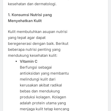
kesehatan dan dermatologi.
1. Konsumsi Nutrisi yang
Menyehatkan Kulit
Kulit membutuhkan asupan nutrisi
yang tepat agar dapat
beregenerasi dengan baik. Berikut
beberapa nutrisi penting yang
mendukung kesehatan kulit:
Vitamin C
Berfungsi sebagai
antioksidan yang membantu
melindungi kulit dari
kerusakan akibat radikal
bebas dan mendukung
produksi kolagen. Kolagen
adalah protein utama yang
menjaga kulit tetap kencang