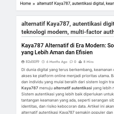
Home
alternatif Kaya787, autentikasi digital, k
alternatif Kaya787, autentikasi dig
teknologi modern, multi-factor au
Kaya787 Alternatif di Era Modern: So
yang Lebih Aman dan Efisien
82d50f9
6 Months Ago
0
8 Mins
Di dunia digital yang terus berkembang, keamanan 
akses ke platform online menjadi prioritas utama.
dan individu yang mulai beralih dari sistem login tra
Kaya787
menuju
alternatif autentikasi
yang lebih 
Sistem autentikasi yang lebih baik diperlukan unt
tantangan keamanan yang ada, seperti serangan sib
identitas, dan risiko kebocoran data. Artikel ini 
alternatif autentikasi Kaya787 semakin populer da