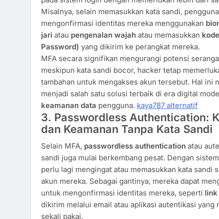
Misalnya, selain memasukkan kata sandi, pengguna
mengonfirmasi identitas mereka menggunakan
bio
jari
atau
pengenalan wajah
atau memasukkan
kode
Password)
yang dikirim ke perangkat mereka.
MFA secara signifikan mengurangi potensi serangan
meskipun kata sandi bocor, hacker tetap memerluk
tambahan untuk mengakses akun tersebut. Hal in
menjadi salah satu solusi terbaik di era digital mo
keamanan data
pengguna.
kaya787 alternatif
3. Passwordless Authentication:
dan Keamanan Tanpa Kata Sandi
Selain MFA,
passwordless authentication
atau aute
sandi juga mulai berkembang pesat. Dengan sistem 
perlu lagi mengingat atau memasukkan kata sandi se
akun mereka. Sebagai gantinya, mereka dapat men
untuk mengonfirmasi identitas mereka, seperti
link
dikirim melalui email atau aplikasi autentikasi yan
sekali pakai.