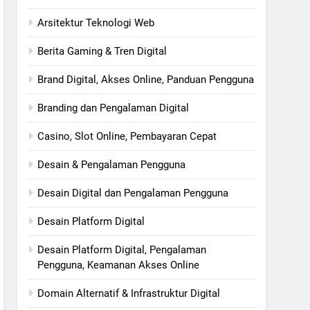
Arsitektur Teknologi Web
Berita Gaming & Tren Digital
Brand Digital, Akses Online, Panduan Pengguna
Branding dan Pengalaman Digital
Casino, Slot Online, Pembayaran Cepat
Desain & Pengalaman Pengguna
Desain Digital dan Pengalaman Pengguna
Desain Platform Digital
Desain Platform Digital, Pengalaman
Pengguna, Keamanan Akses Online
Domain Alternatif & Infrastruktur Digital