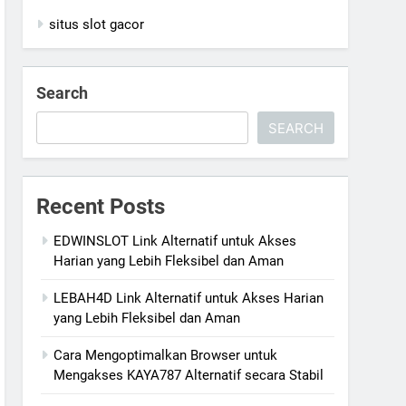
situs slot gacor
Search
SEARCH
Recent Posts
EDWINSLOT Link Alternatif untuk Akses
Harian yang Lebih Fleksibel dan Aman
LEBAH4D Link Alternatif untuk Akses Harian
yang Lebih Fleksibel dan Aman
Cara Mengoptimalkan Browser untuk
Mengakses KAYA787 Alternatif secara Stabil