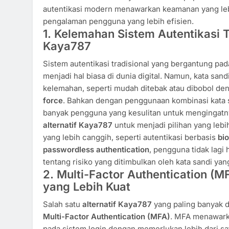
autentikasi modern menawarkan keamanan yang leb
pengalaman pengguna yang lebih efisien.
1. Kelemahan Sistem Autentikasi T
Kaya787
Sistem autentikasi tradisional yang bergantung pa
menjadi hal biasa di dunia digital. Namun, kata sand
kelemahan, seperti mudah ditebak atau dibobol d
force
. Bahkan dengan penggunaan kombinasi kata s
banyak pengguna yang kesulitan untuk mengingatn
alternatif Kaya787
untuk menjadi pilihan yang lebi
yang lebih canggih, seperti autentikasi berbasis
bi
passwordless authentication
, pengguna tidak lagi 
tentang risiko yang ditimbulkan oleh kata sandi yan
2. Multi-Factor Authentication (
yang Lebih Kuat
Salah satu
alternatif Kaya787
yang paling banyak 
Multi-Factor Authentication (MFA)
. MFA menawark
pada sistem login dengan memerlukan lebih dari sat