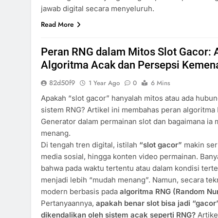
jawab digital secara menyeluruh.
Read More
Peran RNG dalam Mitos Slot Gacor: 
Algoritma Acak dan Persepsi Kemen
82d50f9
1 Year Ago
0
6 Mins
Apakah “slot gacor” hanyalah mitos atau ada hub
sistem RNG? Artikel ini membahas peran algorit
Generator dalam permainan slot dan bagaimana ia m
menang.
Di tengah tren digital, istilah
“slot gacor”
makin ser
media sosial, hingga konten video permainan. Ban
bahwa pada waktu tertentu atau dalam kondisi terte
menjadi lebih “mudah menang”. Namun, secara tek
modern berbasis pada
algoritma RNG (Random Nu
Pertanyaannya,
apakah benar slot bisa jadi “gaco
dikendalikan oleh sistem acak seperti RNG?
Artike