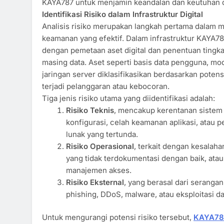
KAYA787 untuk menjamin keandalan dan keutuhan d
Identifikasi Risiko dalam Infrastruktur Digital
Analisis risiko merupakan langkah pertama dalam
keamanan yang efektif. Dalam infrastruktur KAYA787
dengan pemetaan aset digital dan penentuan tingkat
masing data. Aset seperti basis data pengguna, mod
jaringan server diklasifikasikan berdasarkan poten
terjadi pelanggaran atau kebocoran.
Tiga jenis risiko utama yang diidentifikasi adalah:
Risiko Teknis
, mencakup kerentanan sistem 
konfigurasi, celah keamanan aplikasi, atau
lunak yang tertunda.
Risiko Operasional
, terkait dengan kesalah
yang tidak terdokumentasi dengan baik, atau
manajemen akses.
Risiko Eksternal
, yang berasal dari serangan
phishing, DDoS, malware, atau eksploitasi da
Untuk mengurangi potensi risiko tersebut,
KAYA787