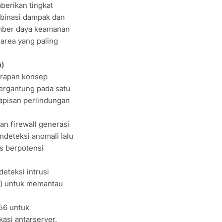
erikan tingkat
mbinasi dampak dan
umber daya keamanan
area yang paling
h)
erapan konsep
bergantung pada satu
lapisan perlindungan
n firewall generasi
deteksi anomali lalu
as berpotensi
eteksi intrusi
F) untuk memantau
56 untuk
asi antarserver,