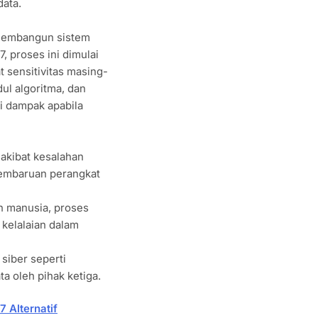
ata.
 membangun sistem
, proses ini dimulai
 sensitivitas masing-
ul algoritma, dan
si dampak apabila
akibat kesalahan
 pembaruan perangkat
an manusia, proses
 kelalaian dalam
 siber seperti
ta oleh pihak ketiga.
 Alternatif