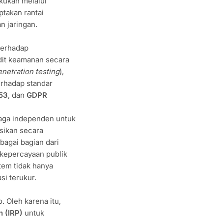
akukan melalui
ptakan rantai
n jaringan.
terhadap
it keamanan secara
enetration testing
),
erhadap standar
53
, dan
GDPR
baga independen untuk
asikan secara
agai bagian dari
 kepercayaan publik
em tidak hanya
si terukur.
. Oleh karena itu,
n (IRP)
untuk