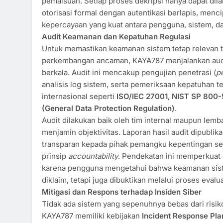
pemalsuan. Setiap proses dekripsi hanya dapat dil
otorisasi formal dengan autentikasi berlapis, menci
kepercayaan yang kuat antara pengguna, sistem, da
Audit Keamanan dan Kepatuhan Regulasi
Untuk memastikan keamanan sistem tetap relevan 
perkembangan ancaman, KAYA787 menjalankan aud
berkala. Audit ini mencakup pengujian penetrasi (
p
analisis log sistem, serta pemeriksaan kepatuhan t
internasional seperti
ISO/IEC 27001
,
NIST SP 800-
(General Data Protection Regulation)
.
Audit dilakukan baik oleh tim internal maupun lem
menjamin objektivitas. Laporan hasil audit dipublik
transparan kepada pihak pemangku kepentingan seb
prinsip
accountability
. Pendekatan ini memperkuat
karena pengguna mengetahui bahwa keamanan sist
diklaim, tetapi juga dibuktikan melalui proses evalua
Mitigasi dan Respons terhadap Insiden Siber
Tidak ada sistem yang sepenuhnya bebas dari risiko
KAYA787 memiliki kebijakan
Incident Response Pla