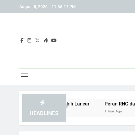
Skip
August 5, 2026
11:36:18 PM
to
content
Ort
Nikmati Mu
alaman Online Lebih Lancar
Peran RNG dalam Mitos Slo
1 Year Ago
HEADLINES