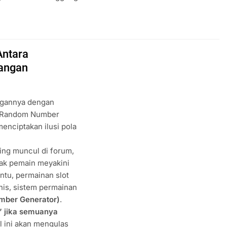
Antara
angan
ungannya dengan
ma Random Number
enciptakan ilusi pola
ing muncul di forum,
yak pemain meyakini
ntu, permainan slot
nis, sistem permainan
mber Generator)
.
r” jika semuanya
l ini akan mengulas