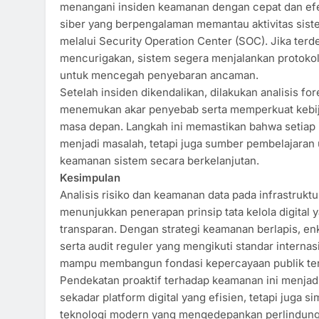
menangani insiden keamanan dengan cepat dan efe
siber yang berpengalaman memantau aktivitas sist
melalui Security Operation Center (SOC). Jika terde
mencurigakan, sistem segera menjalankan protokol 
untuk mencegah penyebaran ancaman.
Setelah insiden dikendalikan, dilakukan analisis fo
menemukan akar penyebab serta memperkuat kebi
masa depan. Langkah ini memastikan bahwa setiap 
menjadi masalah, tetapi juga sumber pembelajaran
keamanan sistem secara berkelanjutan.
Kesimpulan
Analisis risiko dan keamanan data pada infrastrukt
menunjukkan penerapan prinsip tata kelola digital y
transparan. Dengan strategi keamanan berlapis, enkr
serta audit reguler yang mengikuti standar interna
mampu membangun fondasi kepercayaan publik ter
Pendekatan proaktif terhadap keamanan ini menja
sekadar platform digital yang efisien, tetapi juga si
teknologi modern yang mengedepankan perlindung