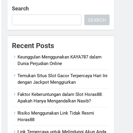
Search
SEARCH
Recent Posts
Keunggulan Menggunakan KAYA787 dalam
Dunia Perjudian Online
Temukan Situs Slot Gacor Terpercaya Hari Ini
dengan Jackpot Menggiurkan
Faktor Keberuntungan dalam Slot Horas88:
Apakah Hanya Mengandalkan Nasib?
Risiko Menggunakan Link Tidak Resmi
Horas88
Link Terpercaya untuk Melindungi Akun Anda