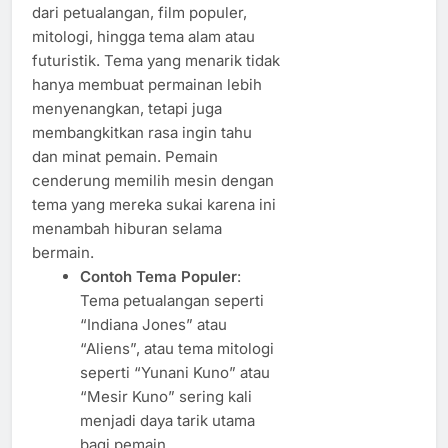
dari petualangan, film populer,
mitologi, hingga tema alam atau
futuristik. Tema yang menarik tidak
hanya membuat permainan lebih
menyenangkan, tetapi juga
membangkitkan rasa ingin tahu
dan minat pemain. Pemain
cenderung memilih mesin dengan
tema yang mereka sukai karena ini
menambah hiburan selama
bermain.
Contoh Tema Populer
:
Tema petualangan seperti
“Indiana Jones” atau
“Aliens”, atau tema mitologi
seperti “Yunani Kuno” atau
“Mesir Kuno” sering kali
menjadi daya tarik utama
bagi pemain.