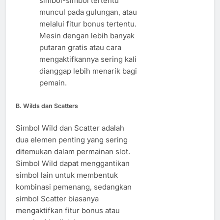
simbol-simbol tertentu
muncul pada gulungan, atau
melalui fitur bonus tertentu.
Mesin dengan lebih banyak
putaran gratis atau cara
mengaktifkannya sering kali
dianggap lebih menarik bagi
pemain.
B. Wilds dan Scatters
Simbol Wild dan Scatter adalah
dua elemen penting yang sering
ditemukan dalam permainan slot.
Simbol Wild dapat menggantikan
simbol lain untuk membentuk
kombinasi pemenang, sedangkan
simbol Scatter biasanya
mengaktifkan fitur bonus atau