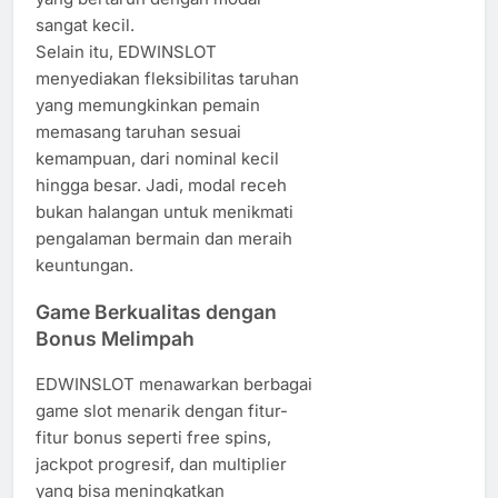
sangat kecil.
Selain itu, EDWINSLOT
menyediakan fleksibilitas taruhan
yang memungkinkan pemain
memasang taruhan sesuai
kemampuan, dari nominal kecil
hingga besar. Jadi, modal receh
bukan halangan untuk menikmati
pengalaman bermain dan meraih
keuntungan.
Game Berkualitas dengan
Bonus Melimpah
EDWINSLOT menawarkan berbagai
game slot menarik dengan fitur-
fitur bonus seperti free spins,
jackpot progresif, dan multiplier
yang bisa meningkatkan