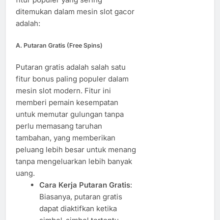
ditemukan dalam mesin slot gacor
adalah:
A. Putaran Gratis (Free Spins)
Putaran gratis adalah salah satu
fitur bonus paling populer dalam
mesin slot modern. Fitur ini
memberi pemain kesempatan
untuk memutar gulungan tanpa
perlu memasang taruhan
tambahan, yang memberikan
peluang lebih besar untuk menang
tanpa mengeluarkan lebih banyak
uang.
Cara Kerja Putaran Gratis
:
Biasanya, putaran gratis
dapat diaktifkan ketika