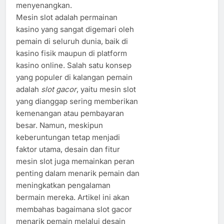
menyenangkan.
Mesin slot adalah permainan
kasino yang sangat digemari oleh
pemain di seluruh dunia, baik di
kasino fisik maupun di platform
kasino online. Salah satu konsep
yang populer di kalangan pemain
adalah
slot gacor
, yaitu mesin slot
yang dianggap sering memberikan
kemenangan atau pembayaran
besar. Namun, meskipun
keberuntungan tetap menjadi
faktor utama, desain dan fitur
mesin slot juga memainkan peran
penting dalam menarik pemain dan
meningkatkan pengalaman
bermain mereka. Artikel ini akan
membahas bagaimana slot gacor
menarik pemain melalui desain