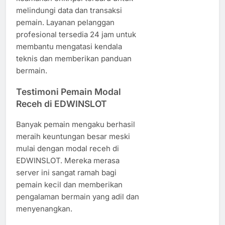
melindungi data dan transaksi
pemain. Layanan pelanggan
profesional tersedia 24 jam untuk
membantu mengatasi kendala
teknis dan memberikan panduan
bermain.
Testimoni Pemain Modal
Receh di EDWINSLOT
Banyak pemain mengaku berhasil
meraih keuntungan besar meski
mulai dengan modal receh di
EDWINSLOT. Mereka merasa
server ini sangat ramah bagi
pemain kecil dan memberikan
pengalaman bermain yang adil dan
menyenangkan.