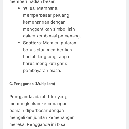
memberi hadiah besar.
Wilds
: Membantu
memperbesar peluang
kemenangan dengan
menggantikan simbol lain
dalam kombinasi pemenang.
Scatters
: Memicu putaran
bonus atau memberikan
hadiah langsung tanpa
harus mengikuti garis
pembayaran biasa.
C. Pengganda (Multipliers)
Pengganda adalah fitur yang
memungkinkan kemenangan
pemain diperbesar dengan
mengalikan jumlah kemenangan
mereka. Pengganda ini bisa