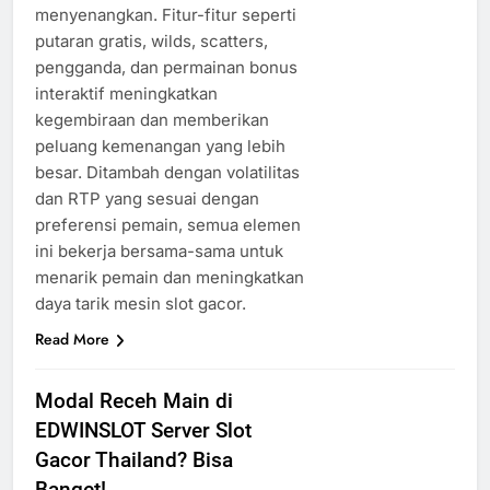
menyenangkan. Fitur-fitur seperti
putaran gratis, wilds, scatters,
pengganda, dan permainan bonus
interaktif meningkatkan
kegembiraan dan memberikan
peluang kemenangan yang lebih
besar. Ditambah dengan volatilitas
dan RTP yang sesuai dengan
preferensi pemain, semua elemen
ini bekerja bersama-sama untuk
menarik pemain dan meningkatkan
daya tarik mesin slot gacor.
Read More
Modal Receh Main di
EDWINSLOT Server Slot
Gacor Thailand? Bisa
Banget!