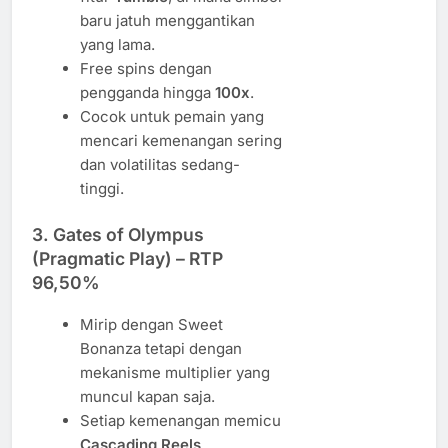
baru jatuh menggantikan
yang lama.
Free spins dengan
pengganda hingga
100x
.
Cocok untuk pemain yang
mencari kemenangan sering
dan volatilitas sedang-
tinggi.
3. Gates of Olympus
(Pragmatic Play) – RTP
96,50%
Mirip dengan Sweet
Bonanza tetapi dengan
mekanisme multiplier yang
muncul kapan saja.
Setiap kemenangan memicu
Cascading Reels
,