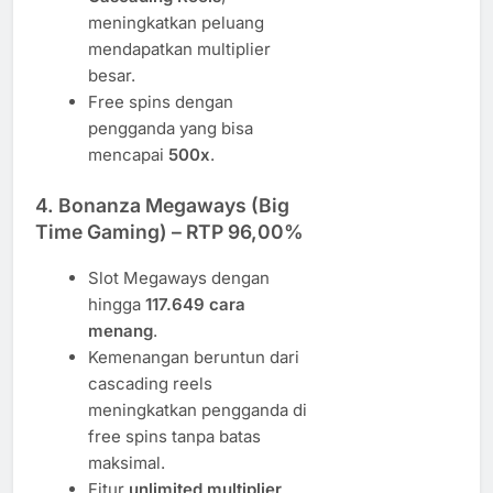
meningkatkan peluang
mendapatkan multiplier
besar.
Free spins dengan
pengganda yang bisa
mencapai
500x
.
4. Bonanza Megaways (Big
Time Gaming) – RTP 96,00%
Slot Megaways dengan
hingga
117.649 cara
menang
.
Kemenangan beruntun dari
cascading reels
meningkatkan pengganda di
free spins tanpa batas
maksimal.
Fitur
unlimited multiplier