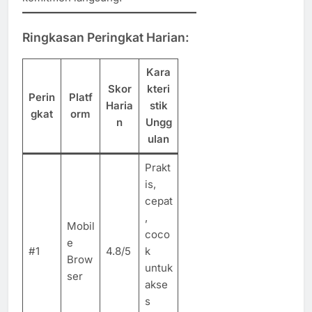
Ringkasan Peringkat Harian:
Kara
Skor
kteri
Perin
Platf
Haria
stik
gkat
orm
n
Ungg
ulan
Prakt
is,
cepat
,
Mobil
coco
e
#1
4.8/5
k
Brow
untuk
ser
akse
s