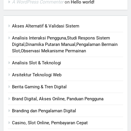
A WordPress Commenter
on
Hello world!
Akses Alternatif & Validasi Sistem
Analisis Interaksi Pengguna,Studi Respons Sistem
Digital,Dinamika Putaran Manual,Pengalaman Bermain
Slot,Observasi Mekanisme Permainan
Analisis Slot & Teknologi
Arsitektur Teknologi Web
Berita Gaming & Tren Digital
Brand Digital, Akses Online, Panduan Pengguna
Branding dan Pengalaman Digital
Casino, Slot Online, Pembayaran Cepat