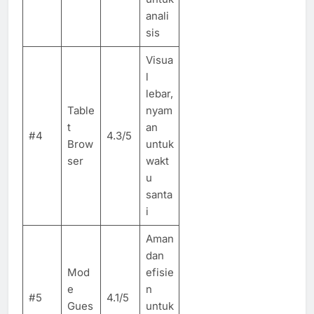
anali
sis
Visua
l
lebar,
Table
nyam
t
an
#4
4.3/5
Brow
untuk
ser
wakt
u
santa
i
Aman
dan
Mod
efisie
e
n
#5
4.1/5
Gues
untuk