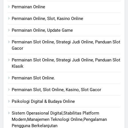
Permainan Online
Permainan Online, Slot, Kasino Online
Permainan Online, Update Game
Permainan Slot Online, Strategi Judi Online, Panduan Slot
Gacor
Permainan Slot Online, Strategi Judi Online, Panduan Slot
Klasik
Permainan Slot Online.
Permainan Slot, Slot Online, Kasino, Slot Gacor
Psikologi Digital & Budaya Online
Sistem Operasional Digital,Stabilitas Platform
Modern,Manajemen Teknologi Online,Pengalaman
Pengguna Berkelanjutan