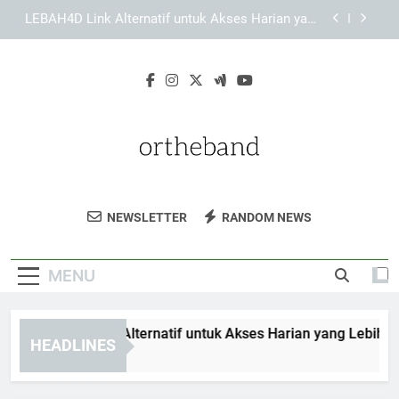
Skip
Cara Mengoptimalkan Browser untuk Mengakses
to
KAYA787 Alternatif secara Stabil
content
Cara Memeriksa Keamanan Halaman KAYA787
Alternatif sebelum Digunakan
EDWINSLOT Link Alternatif untuk Akses Harian
yang Lebih Fleksibel dan Aman
LEBAH4D Link Alternatif untuk Akses Harian yang
Lebih Fleksibel dan Aman
Cara Mengoptimalkan Browser untuk Mengakses
KAYA787 Alternatif secara Stabil
Orthe Band
Nikmati Musik Indie Terbaik Dari Orthe
Cara Memeriksa Keamanan Halaman KAYA787
NEWSLETTER
RANDOM NEWS
Alternatif sebelum Digunakan
Band. Ikuti Jadwal Konser Dan Temukan
Karya Musik Terbaru Mereka.
MENU
WINSLOT Link Alternatif untuk Akses Harian yang Lebih Flek
HEADLINES
Weeks Ago