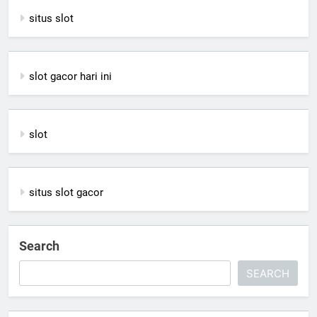
situs slot
slot gacor hari ini
slot
situs slot gacor
Search
SEARCH