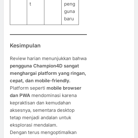
t
peng
guna
baru
Kesimpulan
Review harian menunjukkan bahwa
pengguna Champion4D sangat
menghargai platform yang ringan,
cepat, dan mobile-friendly.
Platform seperti
mobile browser
dan PWA
mendominasi karena
kepraktisan dan kemudahan
aksesnya, sementara desktop
tetap menjadi andalan untuk
eksplorasi mendalam.
Dengan terus mengoptimalkan