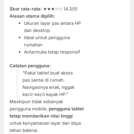
Skor rata-rata:
★★★☆☆ (4.3/5)
Alasan utama dipilih:
Ukuran layar pas antara HP
dan desktop
Ideal untuk pengguna
rumahan
Antarmuka tetap responsif
Catatan pengguna:
“Pakai tablet buat akses
pas santai di rumah.
Navigasinya enak, nggak
kecil-kecil kayak HP.”
Meskipun tidak sebanyak
pengguna mobile,
pengguna tablet
tetap memberikan nilai tinggi
untuk kenyamanan layar dan daya
tahan baterai.