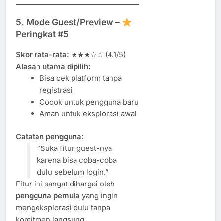
5.
Mode Guest/Preview –
Peringkat #5
Skor rata-rata:
★★★☆☆ (4.1/5)
Alasan utama dipilih:
Bisa cek platform tanpa
registrasi
Cocok untuk pengguna baru
Aman untuk eksplorasi awal
Catatan pengguna:
“Suka fitur guest-nya
karena bisa coba-coba
dulu sebelum login.”
Fitur ini sangat dihargai oleh
pengguna pemula
yang ingin
mengeksplorasi dulu tanpa
komitmen langsung.