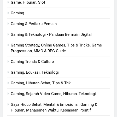
Game, Hiburan, Slot
Gaming
Gaming & Perilaku Pemain
Gaming & Teknologi • Panduan Bermain Digital
Gaming Strategy, Online Games, Tips & Tricks, Game
Progression, MMO & RPG Guide
Gaming Trends & Culture
Gaming, Edukasi, Teknologi
Gaming, Hiburan Sehat, Tips & Trik
Gaming, Sejarah Video Game, Hiburan, Teknologi
Gaya Hidup Sehat, Mental & Emosional, Gaming &
Hiburan, Manajemen Waktu, Kebiasaan Positif