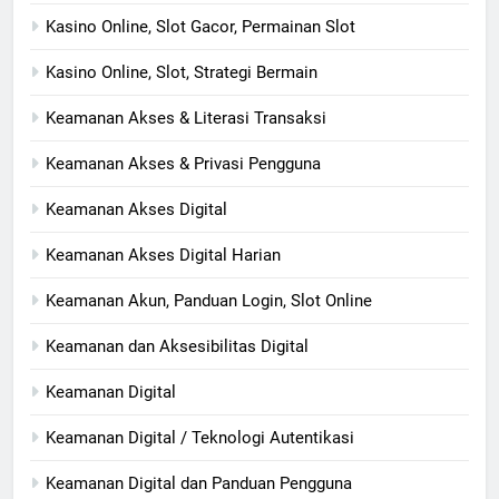
Kasino Online, Slot Gacor, Permainan Slot
Kasino Online, Slot, Strategi Bermain
Keamanan Akses & Literasi Transaksi
Keamanan Akses & Privasi Pengguna
Keamanan Akses Digital
Keamanan Akses Digital Harian
Keamanan Akun, Panduan Login, Slot Online
Keamanan dan Aksesibilitas Digital
Keamanan Digital
Keamanan Digital / Teknologi Autentikasi
Keamanan Digital dan Panduan Pengguna