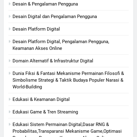
Desain & Pengalaman Pengguna
Desain Digital dan Pengalaman Pengguna
Desain Platform Digital
Desain Platform Digital, Pengalaman Pengguna,
Keamanan Akses Online
Domain Alternatif & Infrastruktur Digital
Dunia Fiksi & Fantasi Mekanisme Permainan Filosofi &
Simbolisme Strategi & Taktik Budaya Populer Narasi &
World-Building
Edukasi & Keamanan Digital
Edukasi Game & Tren Streaming
Edukasi Sistem Permainan Digital,Dasar RNG &
Probabilitas,Transparansi Mekanisme Game,Optimasi