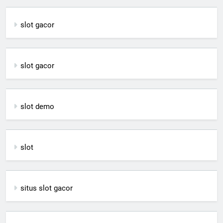
slot gacor
slot gacor
slot demo
slot
situs slot gacor