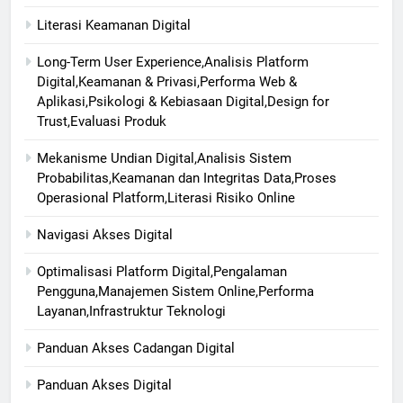
Literasi Keamanan Digital
Long-Term User Experience,Analisis Platform
Digital,Keamanan & Privasi,Performa Web &
Aplikasi,Psikologi & Kebiasaan Digital,Design for
Trust,Evaluasi Produk
Mekanisme Undian Digital,Analisis Sistem
Probabilitas,Keamanan dan Integritas Data,Proses
Operasional Platform,Literasi Risiko Online
Navigasi Akses Digital
Optimalisasi Platform Digital,Pengalaman
Pengguna,Manajemen Sistem Online,Performa
Layanan,Infrastruktur Teknologi
Panduan Akses Cadangan Digital
Panduan Akses Digital