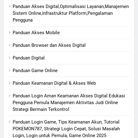
Panduan Akses Digital,Optimalisasi Layanan,Manajemen
Sistem Online,Infrastruktur Platform,Pengalaman
Pengguna
Panduan Akses Mobile
Panduan Browser dan Akses Digital
Panduan Digital
Panduan Game Online
Panduan Keamanan Digital & Akses Web
Panduan Login Aman Keamanan Akses Digital Edukasi
Pengguna Pemula Manajemen Aktivitas Judi Online
Strategi Bermain Terkontrol
Panduan Login Game, Tips Keamanan Akun, Tutorial
POKEMON787, Strategi Login Cepat, Solusi Masalah
Login, Login untuk Pemula, Game Online 2025