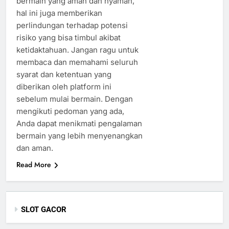
bermain yang aman dan nyaman,
hal ini juga memberikan
perlindungan terhadap potensi
risiko yang bisa timbul akibat
ketidaktahuan. Jangan ragu untuk
membaca dan memahami seluruh
syarat dan ketentuan yang
diberikan oleh platform ini
sebelum mulai bermain. Dengan
mengikuti pedoman yang ada,
Anda dapat menikmati pengalaman
bermain yang lebih menyenangkan
dan aman.
Read More
SLOT GACOR