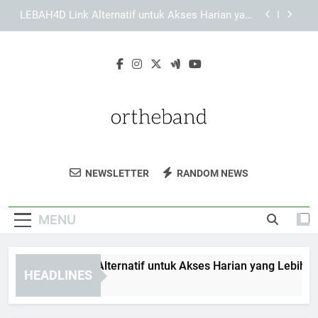
Skip
Cara Mengoptimalkan Browser untuk Mengakses
to
KAYA787 Alternatif secara Stabil
content
Cara Memeriksa Keamanan Halaman KAYA787
Alternatif sebelum Digunakan
EDWINSLOT Link Alternatif untuk Akses Harian
yang Lebih Fleksibel dan Aman
LEBAH4D Link Alternatif untuk Akses Harian yang
Lebih Fleksibel dan Aman
Cara Mengoptimalkan Browser untuk Mengakses
KAYA787 Alternatif secara Stabil
Orthe Band
Nikmati Musik Indie Terbaik Dari Orthe
Cara Memeriksa Keamanan Halaman KAYA787
NEWSLETTER
RANDOM NEWS
Alternatif sebelum Digunakan
Band. Ikuti Jadwal Konser Dan Temukan
Karya Musik Terbaru Mereka.
MENU
DWINSLOT Link Alternatif untuk Akses Harian yang Lebih Flek
HEADLINES
 Weeks Ago