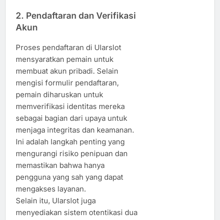
2.
Pendaftaran dan Verifikasi
Akun
Proses pendaftaran di Ularslot
mensyaratkan pemain untuk
membuat akun pribadi. Selain
mengisi formulir pendaftaran,
pemain diharuskan untuk
memverifikasi identitas mereka
sebagai bagian dari upaya untuk
menjaga integritas dan keamanan.
Ini adalah langkah penting yang
mengurangi risiko penipuan dan
memastikan bahwa hanya
pengguna yang sah yang dapat
mengakses layanan.
Selain itu, Ularslot juga
menyediakan sistem otentikasi dua