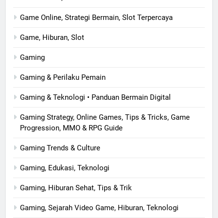
Game Online, Strategi Bermain, Slot Terpercaya
Game, Hiburan, Slot
Gaming
Gaming & Perilaku Pemain
Gaming & Teknologi • Panduan Bermain Digital
Gaming Strategy, Online Games, Tips & Tricks, Game
Progression, MMO & RPG Guide
Gaming Trends & Culture
Gaming, Edukasi, Teknologi
Gaming, Hiburan Sehat, Tips & Trik
Gaming, Sejarah Video Game, Hiburan, Teknologi