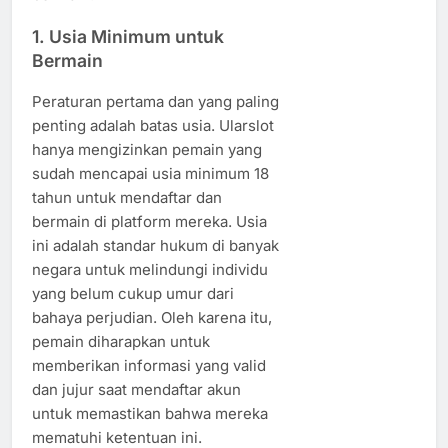
1.
Usia Minimum untuk
Bermain
Peraturan pertama dan yang paling
penting adalah batas usia. Ularslot
hanya mengizinkan pemain yang
sudah mencapai usia minimum 18
tahun untuk mendaftar dan
bermain di platform mereka. Usia
ini adalah standar hukum di banyak
negara untuk melindungi individu
yang belum cukup umur dari
bahaya perjudian. Oleh karena itu,
pemain diharapkan untuk
memberikan informasi yang valid
dan jujur saat mendaftar akun
untuk memastikan bahwa mereka
mematuhi ketentuan ini.