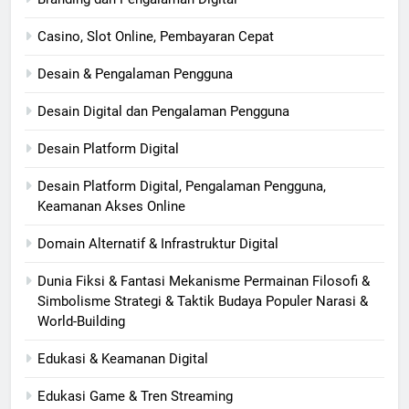
Casino, Slot Online, Pembayaran Cepat
Desain & Pengalaman Pengguna
Desain Digital dan Pengalaman Pengguna
Desain Platform Digital
Desain Platform Digital, Pengalaman Pengguna,
Keamanan Akses Online
Domain Alternatif & Infrastruktur Digital
Dunia Fiksi & Fantasi Mekanisme Permainan Filosofi &
Simbolisme Strategi & Taktik Budaya Populer Narasi &
World-Building
Edukasi & Keamanan Digital
Edukasi Game & Tren Streaming