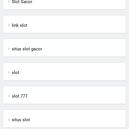
Slot Gacor
link slot
situs slot gacor
slot
slot 777
situs slot