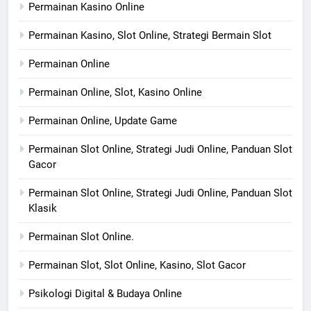
Permainan Kasino Online
Permainan Kasino, Slot Online, Strategi Bermain Slot
Permainan Online
Permainan Online, Slot, Kasino Online
Permainan Online, Update Game
Permainan Slot Online, Strategi Judi Online, Panduan Slot
Gacor
Permainan Slot Online, Strategi Judi Online, Panduan Slot
Klasik
Permainan Slot Online.
Permainan Slot, Slot Online, Kasino, Slot Gacor
Psikologi Digital & Budaya Online