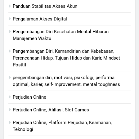
Panduan Stabilitas Akses Akun
Pengalaman Akses Digital
Pengembangan Diri Kesehatan Mental Hiburan
Manajemen Waktu
Pengembangan Diri, Kemandirian dan Kebebasan,
Perencanaan Hidup, Tujuan Hidup dan Karir, Mindset
Positif
pengembangan diri, motivasi, psikologi, performa
optimal, karier, self-improvement, mental toughness
Perjudian Online
Perjudian Online, Afiliasi, Slot Games
Perjudian Online, Platform Perjudian, Keamanan,
Teknologi