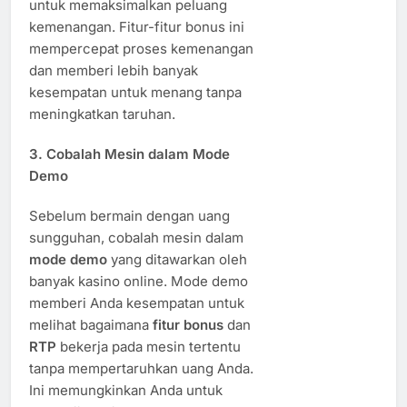
untuk memaksimalkan peluang
kemenangan. Fitur-fitur bonus ini
mempercepat proses kemenangan
dan memberi lebih banyak
kesempatan untuk menang tanpa
meningkatkan taruhan.
3.
Cobalah Mesin dalam Mode
Demo
Sebelum bermain dengan uang
sungguhan, cobalah mesin dalam
mode demo
yang ditawarkan oleh
banyak kasino online. Mode demo
memberi Anda kesempatan untuk
melihat bagaimana
fitur bonus
dan
RTP
bekerja pada mesin tertentu
tanpa mempertaruhkan uang Anda.
Ini memungkinkan Anda untuk