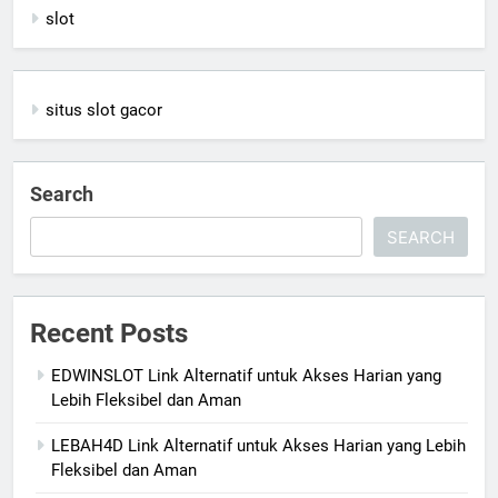
slot
situs slot gacor
Search
SEARCH
Recent Posts
EDWINSLOT Link Alternatif untuk Akses Harian yang
Lebih Fleksibel dan Aman
LEBAH4D Link Alternatif untuk Akses Harian yang Lebih
Fleksibel dan Aman