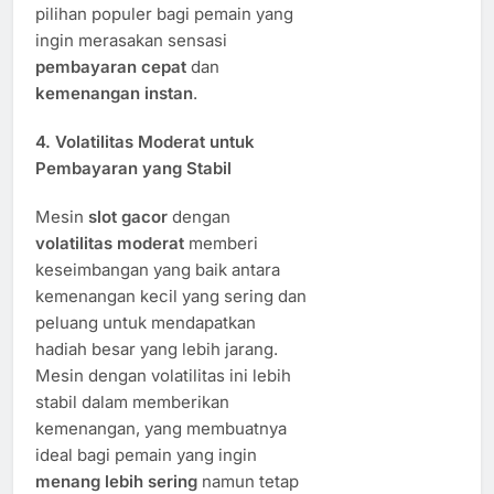
pilihan populer bagi pemain yang
ingin merasakan sensasi
pembayaran cepat
dan
kemenangan instan
.
4.
Volatilitas Moderat untuk
Pembayaran yang Stabil
Mesin
slot gacor
dengan
volatilitas moderat
memberi
keseimbangan yang baik antara
kemenangan kecil yang sering dan
peluang untuk mendapatkan
hadiah besar yang lebih jarang.
Mesin dengan volatilitas ini lebih
stabil dalam memberikan
kemenangan, yang membuatnya
ideal bagi pemain yang ingin
menang lebih sering
namun tetap