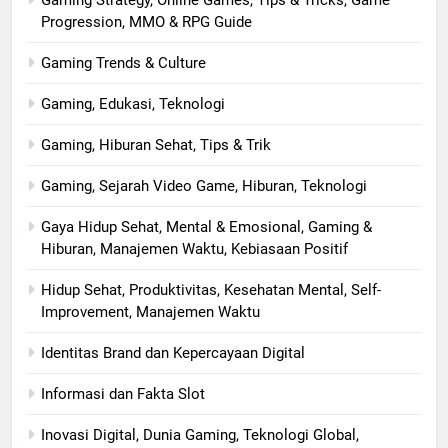
Gaming Strategy, Online Games, Tips & Tricks, Game
Progression, MMO & RPG Guide
Gaming Trends & Culture
Gaming, Edukasi, Teknologi
Gaming, Hiburan Sehat, Tips & Trik
Gaming, Sejarah Video Game, Hiburan, Teknologi
Gaya Hidup Sehat, Mental & Emosional, Gaming &
Hiburan, Manajemen Waktu, Kebiasaan Positif
Hidup Sehat, Produktivitas, Kesehatan Mental, Self-
Improvement, Manajemen Waktu
Identitas Brand dan Kepercayaan Digital
Informasi dan Fakta Slot
Inovasi Digital, Dunia Gaming, Teknologi Global,