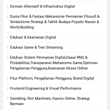
Domain Alternatif & Infrastruktur Digital
Dunia Fiksi & Fantasi Mekanisme Permainan Filosofi &
Simbolisme Strategi & Taktik Budaya Populer Narasi &
World-Building
Edukasi & Keamanan Digital
Edukasi Game & Tren Streaming
Edukasi Sistem Permainan Digital,Dasar RNG &
Probabilitas,Transparansi Mekanisme Game,Optimasi
Pengalaman Pengguna,Keamanan Akses Online
Fitur Platform, Pengalaman Pengguna, Brand Digital
Frontend Engineering & Visual Performance
Gambling, Slot Machines, Kasino Online, Strategi
Bermain