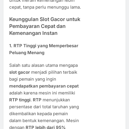
untuk meraih kemenangan lebih
cepat, tanpa perlu menunggu lama.
Keunggulan Slot Gacor untuk
Pembayaran Cepat dan
Kemenangan Instan
1.
RTP Tinggi yang Memperbesar
Peluang Menang
Salah satu alasan utama mengapa
slot gacor
menjadi pilihan terbaik
bagi pemain yang ingin
mendapatkan pembayaran cepat
adalah karena mesin ini memiliki
RTP tinggi
.
RTP
menunjukkan
persentase dari total taruhan yang
dikembalikan kepada pemain
dalam bentuk kemenangan. Mesin
dengan
RTP lebih dari 95%