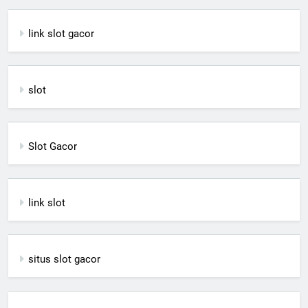
link slot gacor
slot
Slot Gacor
link slot
situs slot gacor