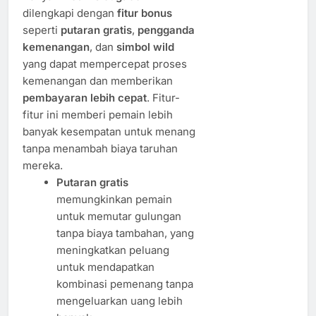
dilengkapi dengan
fitur bonus
seperti
putaran gratis
,
pengganda
kemenangan
, dan
simbol wild
yang dapat mempercepat proses
kemenangan dan memberikan
pembayaran lebih cepat
. Fitur-
fitur ini memberi pemain lebih
banyak kesempatan untuk menang
tanpa menambah biaya taruhan
mereka.
Putaran gratis
memungkinkan pemain
untuk memutar gulungan
tanpa biaya tambahan, yang
meningkatkan peluang
untuk mendapatkan
kombinasi pemenang tanpa
mengeluarkan uang lebih