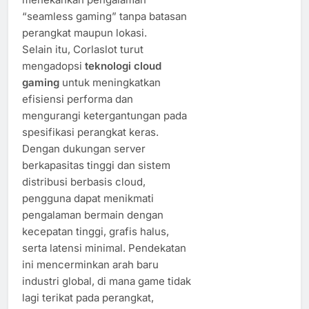
“seamless gaming” tanpa batasan
perangkat maupun lokasi.
Selain itu, Corlaslot turut
mengadopsi
teknologi cloud
gaming
untuk meningkatkan
efisiensi performa dan
mengurangi ketergantungan pada
spesifikasi perangkat keras.
Dengan dukungan server
berkapasitas tinggi dan sistem
distribusi berbasis cloud,
pengguna dapat menikmati
pengalaman bermain dengan
kecepatan tinggi, grafis halus,
serta latensi minimal. Pendekatan
ini mencerminkan arah baru
industri global, di mana game tidak
lagi terikat pada perangkat,