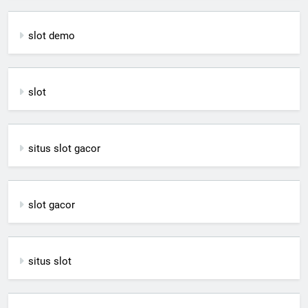
slot demo
slot
situs slot gacor
slot gacor
situs slot