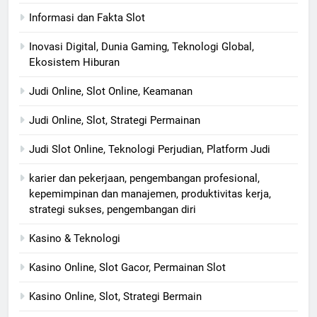
Informasi dan Fakta Slot
Inovasi Digital, Dunia Gaming, Teknologi Global,
Ekosistem Hiburan
Judi Online, Slot Online, Keamanan
Judi Online, Slot, Strategi Permainan
Judi Slot Online, Teknologi Perjudian, Platform Judi
karier dan pekerjaan, pengembangan profesional,
kepemimpinan dan manajemen, produktivitas kerja,
strategi sukses, pengembangan diri
Kasino & Teknologi
Kasino Online, Slot Gacor, Permainan Slot
Kasino Online, Slot, Strategi Bermain