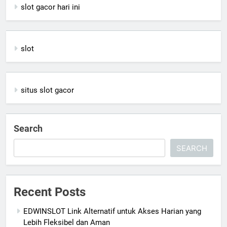
slot gacor hari ini
slot
situs slot gacor
Search
SEARCH
Recent Posts
EDWINSLOT Link Alternatif untuk Akses Harian yang
Lebih Fleksibel dan Aman