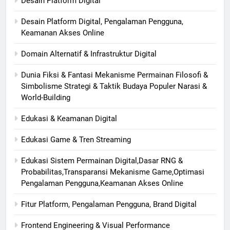
Desain Platform Digital
Desain Platform Digital, Pengalaman Pengguna,
Keamanan Akses Online
Domain Alternatif & Infrastruktur Digital
Dunia Fiksi & Fantasi Mekanisme Permainan Filosofi &
Simbolisme Strategi & Taktik Budaya Populer Narasi &
World-Building
Edukasi & Keamanan Digital
Edukasi Game & Tren Streaming
Edukasi Sistem Permainan Digital,Dasar RNG &
Probabilitas,Transparansi Mekanisme Game,Optimasi
Pengalaman Pengguna,Keamanan Akses Online
Fitur Platform, Pengalaman Pengguna, Brand Digital
Frontend Engineering & Visual Performance