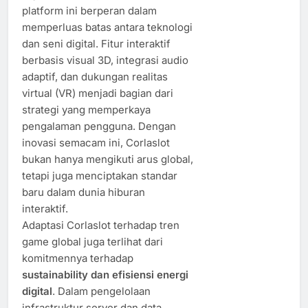
platform ini berperan dalam
memperluas batas antara teknologi
dan seni digital. Fitur interaktif
berbasis visual 3D, integrasi audio
adaptif, dan dukungan realitas
virtual (VR) menjadi bagian dari
strategi yang memperkaya
pengalaman pengguna. Dengan
inovasi semacam ini, Corlaslot
bukan hanya mengikuti arus global,
tetapi juga menciptakan standar
baru dalam dunia hiburan
interaktif.
Adaptasi Corlaslot terhadap tren
game global juga terlihat dari
komitmennya terhadap
sustainability dan efisiensi energi
digital
. Dalam pengelolaan
infrastruktur server dan data