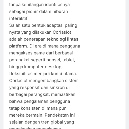
tanpa kehilangan identitasnya
sebagai pionir dalam hiburan
interaktif.
Salah satu bentuk adaptasi paling
nyata yang dilakukan Corlaslot
adalah penerapan
teknologi lintas
platform
. Di era di mana pengguna
mengakses game dari berbagai
perangkat seperti ponsel, tablet,
hingga komputer desktop,
fleksibilitas menjadi kunci utama.
Corlaslot mengembangkan sistem
yang responsif dan sinkron di
berbagai perangkat, memastikan
bahwa pengalaman pengguna
tetap konsisten di mana pun
mereka bermain. Pendekatan ini
sejalan dengan tren global yang
menekankan pengalaman