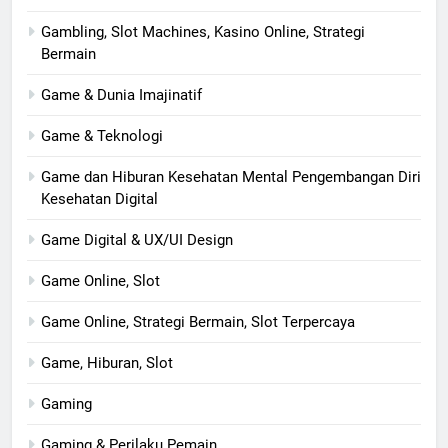
Gambling, Slot Machines, Kasino Online, Strategi
Bermain
Game & Dunia Imajinatif
Game & Teknologi
Game dan Hiburan Kesehatan Mental Pengembangan Diri
Kesehatan Digital
Game Digital & UX/UI Design
Game Online, Slot
Game Online, Strategi Bermain, Slot Terpercaya
Game, Hiburan, Slot
Gaming
Gaming & Perilaku Pemain