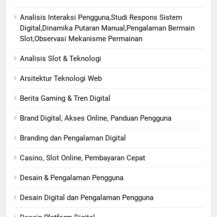
Analisis Interaksi Pengguna,Studi Respons Sistem
Digital,Dinamika Putaran Manual,Pengalaman Bermain
Slot,Observasi Mekanisme Permainan
Analisis Slot & Teknologi
Arsitektur Teknologi Web
Berita Gaming & Tren Digital
Brand Digital, Akses Online, Panduan Pengguna
Branding dan Pengalaman Digital
Casino, Slot Online, Pembayaran Cepat
Desain & Pengalaman Pengguna
Desain Digital dan Pengalaman Pengguna