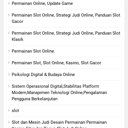
Permainan Online, Update Game
Permainan Slot Online, Strategi Judi Online, Panduan Slot
Gacor
Permainan Slot Online, Strategi Judi Online, Panduan Slot
Klasik
Permainan Slot Online.
Permainan Slot, Slot Online, Kasino, Slot Gacor
Psikologi Digital & Budaya Online
Sistem Operasional Digital,Stabilitas Platform
Modern,Manajemen Teknologi Online,Pengalaman
Pengguna Berkelanjutan
slot
Slot dan Mesin Judi Desain Permainan Permainan