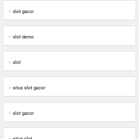
slot gacor
slot demo
slot
situs slot gacor
slot gacor
situs slot