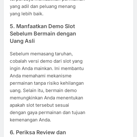
yang adil dan peluang menang
yang lebih baik.
5. Manfaatkan Demo Slot
Sebelum Bermain dengan
Uang Asli
Sebelum memasang taruhan,
cobalah versi demo dari slot yang
ingin Anda mainkan. Ini membantu
Anda memahami mekanisme
permainan tanpa risiko kehilangan
uang. Selain itu, bermain demo
memungkinkan Anda menentukan
apakah slot tersebut sesuai
dengan gaya permainan dan tujuan
kemenangan Anda.
6. Periksa Review dan