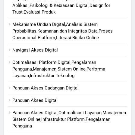
Aplikasi,Psikologi & Kebiasaan Digital,Design for
Trust,Evaluasi Produk
Mekanisme Undian Digital,Analisis Sistem
Probabilitas,Keamanan dan Integritas Data,Proses
Operasional Platform,Literasi Risiko Online
Navigasi Akses Digital
Optimalisasi Platform Digital,Pengalaman
Pengguna,Manajemen Sistem Online,Performa
Layanan,Infrastruktur Teknologi
Panduan Akses Cadangan Digital
Panduan Akses Digital
Panduan Akses Digital,Optimalisasi Layanan,Manajemen
Sistem Online,Infrastruktur Platform,Pengalaman
Pengguna