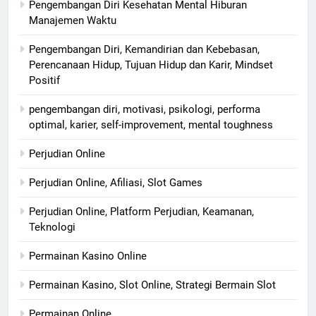
Pengembangan Diri Kesehatan Mental Hiburan
Manajemen Waktu
Pengembangan Diri, Kemandirian dan Kebebasan,
Perencanaan Hidup, Tujuan Hidup dan Karir, Mindset
Positif
pengembangan diri, motivasi, psikologi, performa
optimal, karier, self-improvement, mental toughness
Perjudian Online
Perjudian Online, Afiliasi, Slot Games
Perjudian Online, Platform Perjudian, Keamanan,
Teknologi
Permainan Kasino Online
Permainan Kasino, Slot Online, Strategi Bermain Slot
Permainan Online