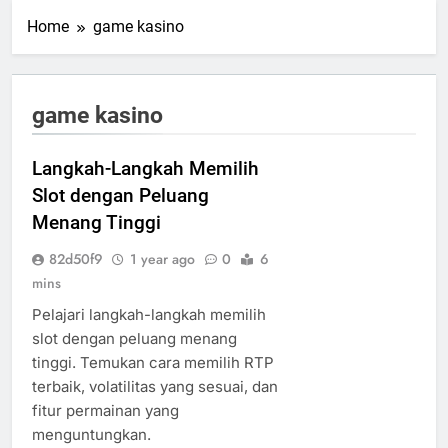
Home
game kasino
game kasino
Langkah-Langkah Memilih
Slot dengan Peluang
Menang Tinggi
82d50f9
1 year ago
0
6
mins
Pelajari langkah-langkah memilih
slot dengan peluang menang
tinggi. Temukan cara memilih RTP
terbaik, volatilitas yang sesuai, dan
fitur permainan yang
menguntungkan.