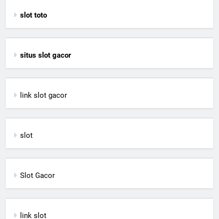
slot toto
situs slot gacor
link slot gacor
slot
Slot Gacor
link slot