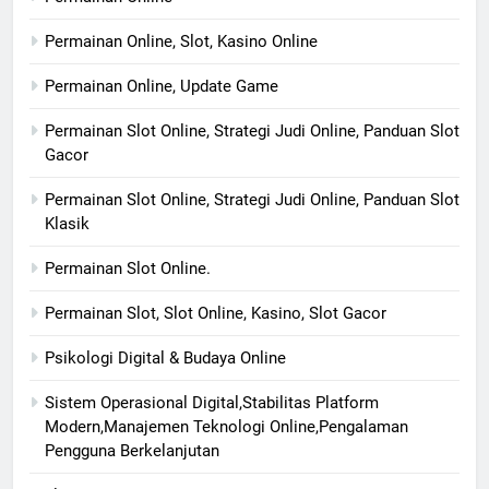
Permainan Online, Slot, Kasino Online
Permainan Online, Update Game
Permainan Slot Online, Strategi Judi Online, Panduan Slot
Gacor
Permainan Slot Online, Strategi Judi Online, Panduan Slot
Klasik
Permainan Slot Online.
Permainan Slot, Slot Online, Kasino, Slot Gacor
Psikologi Digital & Budaya Online
Sistem Operasional Digital,Stabilitas Platform
Modern,Manajemen Teknologi Online,Pengalaman
Pengguna Berkelanjutan