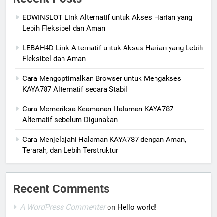
EDWINSLOT Link Alternatif untuk Akses Harian yang
Lebih Fleksibel dan Aman
LEBAH4D Link Alternatif untuk Akses Harian yang Lebih
Fleksibel dan Aman
Cara Mengoptimalkan Browser untuk Mengakses
KAYA787 Alternatif secara Stabil
Cara Memeriksa Keamanan Halaman KAYA787
Alternatif sebelum Digunakan
Cara Menjelajahi Halaman KAYA787 dengan Aman,
Terarah, dan Lebih Terstruktur
Recent Comments
A WordPress Commenter
on
Hello world!