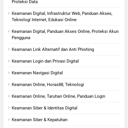
Proteksi Data
Keamanan Digital, Infrastruktur Web, Panduan Akses,
Teknologi Internet, Edukasi Online
Keamanan Digital, Panduan Akses Online, Proteksi Akun
Pengguna
Keamanan Link Alternatif dan Anti Phishing
Keamanan Login dan Privasi Digital
Keamanan Navigasi Digital
Keamanan Online, Horas88, Teknologi
Keamanan Online, Taruhan Online, Panduan Login
Keamanan Siber & Identitas Digital
Keamanan Siber & Kepatuhan