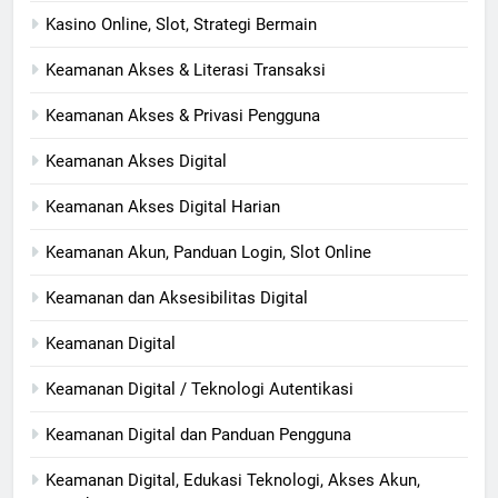
Kasino Online, Slot, Strategi Bermain
Keamanan Akses & Literasi Transaksi
Keamanan Akses & Privasi Pengguna
Keamanan Akses Digital
Keamanan Akses Digital Harian
Keamanan Akun, Panduan Login, Slot Online
Keamanan dan Aksesibilitas Digital
Keamanan Digital
Keamanan Digital / Teknologi Autentikasi
Keamanan Digital dan Panduan Pengguna
Keamanan Digital, Edukasi Teknologi, Akses Akun,