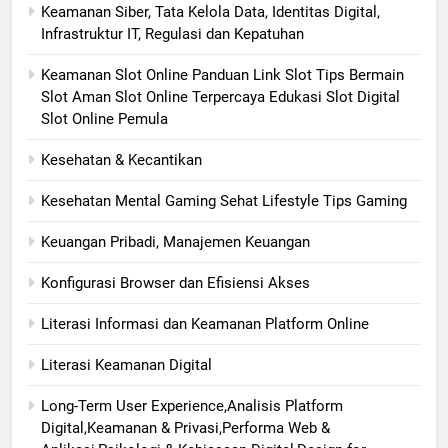
Keamanan Siber, Tata Kelola Data, Identitas Digital,
Infrastruktur IT, Regulasi dan Kepatuhan
Keamanan Slot Online Panduan Link Slot Tips Bermain
Slot Aman Slot Online Terpercaya Edukasi Slot Digital
Slot Online Pemula
Kesehatan & Kecantikan
Kesehatan Mental Gaming Sehat Lifestyle Tips Gaming
Keuangan Pribadi, Manajemen Keuangan
Konfigurasi Browser dan Efisiensi Akses
Literasi Informasi dan Keamanan Platform Online
Literasi Keamanan Digital
Long-Term User Experience,Analisis Platform
Digital,Keamanan & Privasi,Performa Web &