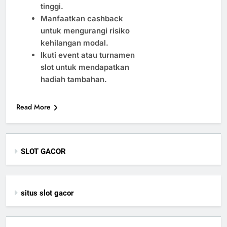
tinggi.
Manfaatkan cashback
untuk mengurangi risiko
kehilangan modal.
Ikuti event atau turnamen
slot untuk mendapatkan
hadiah tambahan.
Read More
SLOT GACOR
situs slot gacor