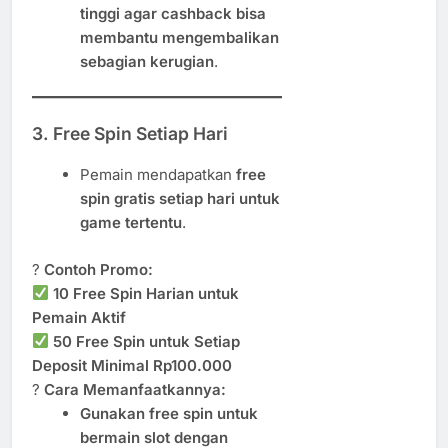
tinggi agar cashback bisa
membantu mengembalikan
sebagian kerugian
.
3. Free Spin Setiap Hari
Pemain mendapatkan
free
spin gratis setiap hari untuk
game tertentu
.
?
Contoh Promo:
10 Free Spin Harian untuk
Pemain Aktif
50 Free Spin untuk Setiap
Deposit Minimal Rp100.000
?
Cara Memanfaatkannya:
Gunakan free spin untuk
bermain slot dengan