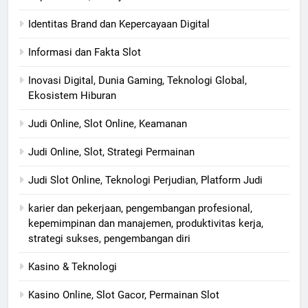
Identitas Brand dan Kepercayaan Digital
Informasi dan Fakta Slot
Inovasi Digital, Dunia Gaming, Teknologi Global,
Ekosistem Hiburan
Judi Online, Slot Online, Keamanan
Judi Online, Slot, Strategi Permainan
Judi Slot Online, Teknologi Perjudian, Platform Judi
karier dan pekerjaan, pengembangan profesional,
kepemimpinan dan manajemen, produktivitas kerja,
strategi sukses, pengembangan diri
Kasino & Teknologi
Kasino Online, Slot Gacor, Permainan Slot