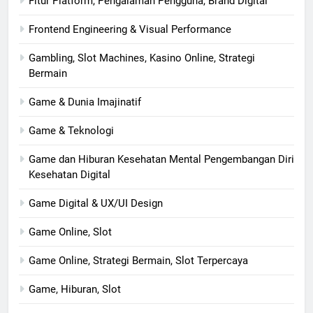
Fitur Platform, Pengalaman Pengguna, Brand Digital
Frontend Engineering & Visual Performance
Gambling, Slot Machines, Kasino Online, Strategi
Bermain
Game & Dunia Imajinatif
Game & Teknologi
Game dan Hiburan Kesehatan Mental Pengembangan Diri
Kesehatan Digital
Game Digital & UX/UI Design
Game Online, Slot
Game Online, Strategi Bermain, Slot Terpercaya
Game, Hiburan, Slot