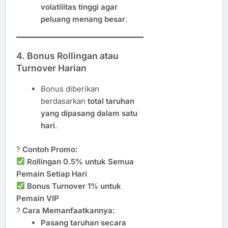
volatilitas tinggi agar
peluang menang besar
.
4. Bonus Rollingan atau
Turnover Harian
Bonus diberikan
berdasarkan
total taruhan
yang dipasang dalam satu
hari
.
?
Contoh Promo:
Rollingan 0.5% untuk Semua
Pemain Setiap Hari
Bonus Turnover 1% untuk
Pemain VIP
?
Cara Memanfaatkannya:
Pasang taruhan secara