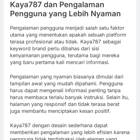
Kaya787 dan Pengalaman
Pengguna yang Lebih Nyaman
Pengalaman pengguna menjadi salah satu faktor
utama yang menentukan apakah sebuah platform
terasa profesional atau tidak. Kaya787 sebagai
keyword brand perlu dibahas dari sisi
kenyamanan pengguna, terutama bagi mereka
yang baru pertama kali mencari informasi.
Pengalaman yang nyaman biasanya dimulai dari
tampilan awal yang mudah dipahami. Pengguna
harus dapat mengenali informasi penting tanpa
harus membaca terlalu banyak instruksi. Selain itu,
halaman yang responsif dan tidak terasa berat
juga membantu menciptakan kesan positif.
Kaya787 dengan desain sederhana dapat
memberikan pengalaman yang lebih efisien karena
pengguna tidak terdistraksi oleh elemen yang