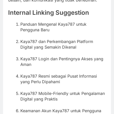
desain, dan komunikasi yang tidak berlebihan.
Internal Linking Suggestion
Panduan Mengenal Kaya787 untuk
Pengguna Baru
Kaya787 dan Perkembangan Platform
Digital yang Semakin Dikenal
Kaya787 Login dan Pentingnya Akses yang
Aman
Kaya787 Resmi sebagai Pusat Informasi
yang Perlu Dipahami
Kaya787 Mobile-Friendly untuk Pengalaman
Digital yang Praktis
Keamanan Akun Kaya787 untuk Pengguna