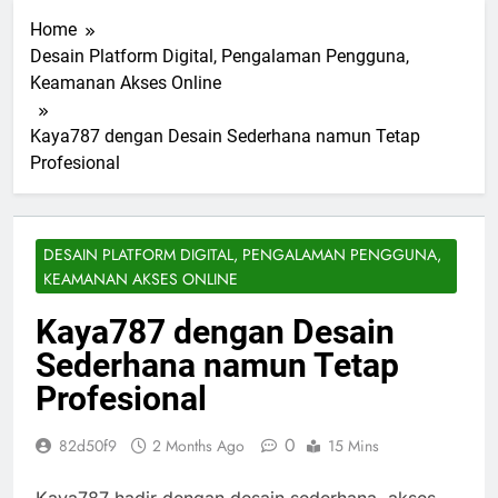
Home
Desain Platform Digital, Pengalaman Pengguna,
Keamanan Akses Online
Kaya787 dengan Desain Sederhana namun Tetap
Profesional
DESAIN PLATFORM DIGITAL, PENGALAMAN PENGGUNA,
KEAMANAN AKSES ONLINE
Kaya787 dengan Desain
Sederhana namun Tetap
Profesional
0
82d50f9
2 Months Ago
15 Mins