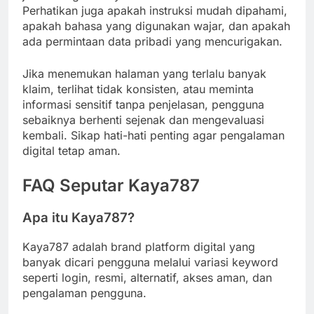
Perhatikan juga apakah instruksi mudah dipahami,
apakah bahasa yang digunakan wajar, dan apakah
ada permintaan data pribadi yang mencurigakan.
Jika menemukan halaman yang terlalu banyak
klaim, terlihat tidak konsisten, atau meminta
informasi sensitif tanpa penjelasan, pengguna
sebaiknya berhenti sejenak dan mengevaluasi
kembali. Sikap hati-hati penting agar pengalaman
digital tetap aman.
FAQ Seputar Kaya787
Apa itu Kaya787?
Kaya787 adalah brand platform digital yang
banyak dicari pengguna melalui variasi keyword
seperti login, resmi, alternatif, akses aman, dan
pengalaman pengguna.