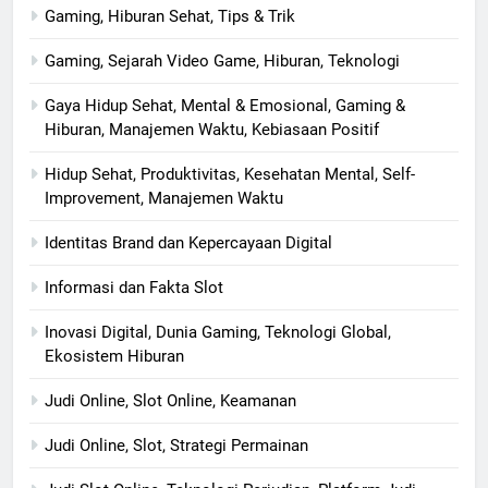
Gaming, Hiburan Sehat, Tips & Trik
Gaming, Sejarah Video Game, Hiburan, Teknologi
Gaya Hidup Sehat, Mental & Emosional, Gaming &
Hiburan, Manajemen Waktu, Kebiasaan Positif
Hidup Sehat, Produktivitas, Kesehatan Mental, Self-
Improvement, Manajemen Waktu
Identitas Brand dan Kepercayaan Digital
Informasi dan Fakta Slot
Inovasi Digital, Dunia Gaming, Teknologi Global,
Ekosistem Hiburan
Judi Online, Slot Online, Keamanan
Judi Online, Slot, Strategi Permainan