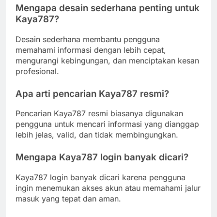
Mengapa desain sederhana penting untuk
Kaya787?
Desain sederhana membantu pengguna
memahami informasi dengan lebih cepat,
mengurangi kebingungan, dan menciptakan kesan
profesional.
Apa arti pencarian Kaya787 resmi?
Pencarian Kaya787 resmi biasanya digunakan
pengguna untuk mencari informasi yang dianggap
lebih jelas, valid, dan tidak membingungkan.
Mengapa Kaya787 login banyak dicari?
Kaya787 login banyak dicari karena pengguna
ingin menemukan akses akun atau memahami jalur
masuk yang tepat dan aman.