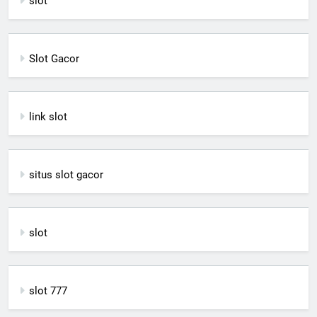
slot
Slot Gacor
link slot
situs slot gacor
slot
slot 777