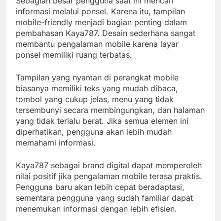
Sebagian besar pengguna saat ini mencari
informasi melalui ponsel. Karena itu, tampilan
mobile-friendly menjadi bagian penting dalam
pembahasan Kaya787. Desain sederhana sangat
membantu pengalaman mobile karena layar
ponsel memiliki ruang terbatas.
Tampilan yang nyaman di perangkat mobile
biasanya memiliki teks yang mudah dibaca,
tombol yang cukup jelas, menu yang tidak
tersembunyi secara membingungkan, dan halaman
yang tidak terlalu berat. Jika semua elemen ini
diperhatikan, pengguna akan lebih mudah
memahami informasi.
Kaya787 sebagai brand digital dapat memperoleh
nilai positif jika pengalaman mobile terasa praktis.
Pengguna baru akan lebih cepat beradaptasi,
sementara pengguna yang sudah familiar dapat
menemukan informasi dengan lebih efisien.