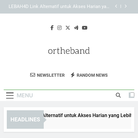
Skip
Cara Mengoptimalkan Browser untuk Mengakses
to
KAYA787 Alternatif secara Stabil
content
Cara Memeriksa Keamanan Halaman KAYA787
Alternatif sebelum Digunakan
EDWINSLOT Link Alternatif untuk Akses Harian
yang Lebih Fleksibel dan Aman
LEBAH4D Link Alternatif untuk Akses Harian yang
Lebih Fleksibel dan Aman
Cara Mengoptimalkan Browser untuk Mengakses
KAYA787 Alternatif secara Stabil
Orthe Band
Nikmati Musik Indie Terbaik Dari Orthe
Cara Memeriksa Keamanan Halaman KAYA787
NEWSLETTER
RANDOM NEWS
Alternatif sebelum Digunakan
Band. Ikuti Jadwal Konser Dan Temukan
Karya Musik Terbaru Mereka.
MENU
WINSLOT Link Alternatif untuk Akses Harian yang Lebih Fleks
HEADLINES
eeks Ago