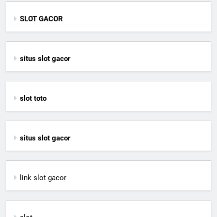
SLOT GACOR
situs slot gacor
slot toto
situs slot gacor
link slot gacor