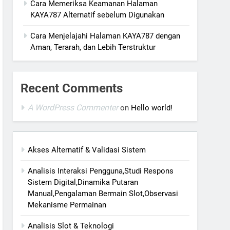
Cara Memeriksa Keamanan Halaman
KAYA787 Alternatif sebelum Digunakan
Cara Menjelajahi Halaman KAYA787 dengan
Aman, Terarah, dan Lebih Terstruktur
Recent Comments
A WordPress Commenter
on
Hello world!
Akses Alternatif & Validasi Sistem
Analisis Interaksi Pengguna,Studi Respons
Sistem Digital,Dinamika Putaran
Manual,Pengalaman Bermain Slot,Observasi
Mekanisme Permainan
Analisis Slot & Teknologi