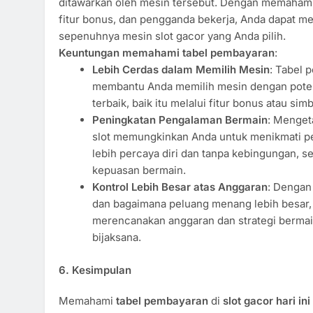
ditawarkan oleh mesin tersebut. Dengan memahami
fitur bonus, dan pengganda bekerja, Anda dapat m
sepenuhnya mesin slot gacor yang Anda pilih.
Keuntungan memahami tabel pembayaran
:
Lebih Cerdas dalam Memilih Mesin
: Tabel 
membantu Anda memilih mesin dengan pote
terbaik, baik itu melalui fitur bonus atau s
Peningkatan Pengalaman Bermain
: Menget
slot memungkinkan Anda untuk menikmati p
lebih percaya diri dan tanpa kebingungan, s
kepuasan bermain.
Kontrol Lebih Besar atas Anggaran
: Dengan
dan bagaimana peluang menang lebih besar,
merencanakan anggaran dan strategi bermai
bijaksana.
6.
Kesimpulan
Memahami
tabel pembayaran
di
slot gacor hari ini