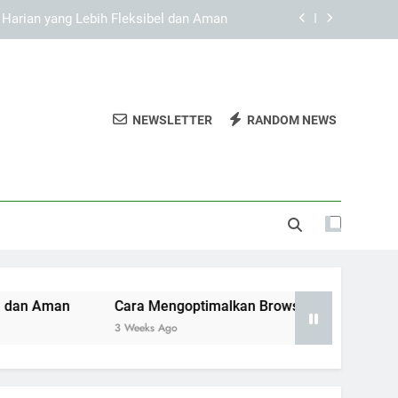
 Harian yang Lebih Fleksibel dan Aman
ses KAYA787 Alternatif secara Stabil
YA787 Alternatif sebelum Digunakan
NEWSLETTER
RANDOM NEWS
Harian yang Lebih Fleksibel dan Aman
 Harian yang Lebih Fleksibel dan Aman
emukan Karya Musik Terbaru Mereka.
ses KAYA787 Alternatif secara Stabil
YA787 Alternatif sebelum Digunakan
Cara Mengoptimalkan Browser untuk Mengakses KAYA787 
3 Weeks Ago