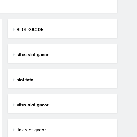
SLOT GACOR
situs slot gacor
slot toto
situs slot gacor
link slot gacor