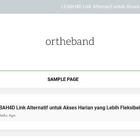
LEBAH4D Link Alternatif untuk Akses
Cara Mengoptimalkan Browser untuk Mengak
Cara Memeriksa Keamanan Halaman KA
EDWINSLOT Link Alternatif untuk Akses 
he Band
LEBAH4D Link Alternatif untuk Akses
sik Indie Terbaik Dari Orthe Band. Ikuti Jadwal Konser Dan T
Cara Mengoptimalkan Browser untuk Mengak
SAMPLE PAGE
Cara Memeriksa Keamanan Halaman KA
lternatif untuk Akses Harian yang Lebih Fleksibel dan Aman