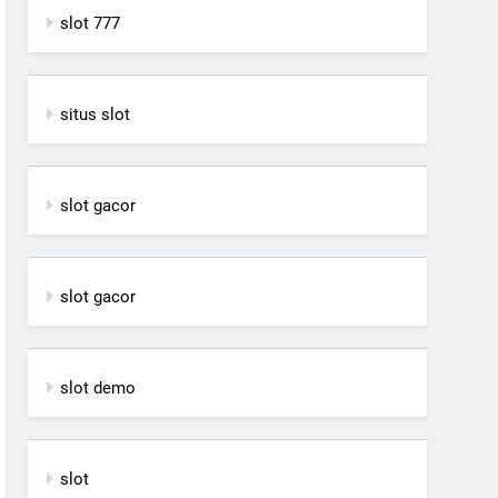
slot 777
situs slot
slot gacor
slot gacor
slot demo
slot