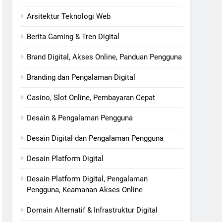
Arsitektur Teknologi Web
Berita Gaming & Tren Digital
Brand Digital, Akses Online, Panduan Pengguna
Branding dan Pengalaman Digital
Casino, Slot Online, Pembayaran Cepat
Desain & Pengalaman Pengguna
Desain Digital dan Pengalaman Pengguna
Desain Platform Digital
Desain Platform Digital, Pengalaman
Pengguna, Keamanan Akses Online
Domain Alternatif & Infrastruktur Digital