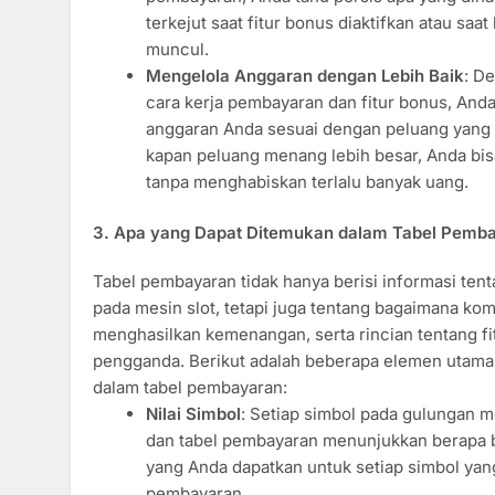
terkejut saat fitur bonus diaktifkan atau sa
muncul.
Mengelola Anggaran dengan Lebih Baik
: D
cara kerja pembayaran dan fitur bonus, And
anggaran Anda sesuai dengan peluang yang 
kapan peluang menang lebih besar, Anda bis
tanpa menghabiskan terlalu banyak uang.
3.
Apa yang Dapat Ditemukan dalam Tabel Pemb
Tabel pembayaran tidak hanya berisi informasi ten
pada mesin slot, tetapi juga tentang bagaimana kom
menghasilkan kemenangan, serta rincian tentang fi
pengganda. Berikut adalah beberapa elemen utama
dalam tabel pembayaran:
Nilai Simbol
: Setiap simbol pada gulungan mem
dan tabel pembayaran menunjukkan berapa
yang Anda dapatkan untuk setiap simbol yan
pembayaran.