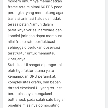
modern umumnya menargetkan
frame rate minimal 60 FPS pada
perangkat yang mendukung agar
transisi animasi halus dan tidak
terasa patah.Namun dalam
praktiknya variasi hardware dan
kondisi jaringan dapat membuat
nilai frame rate berfluktuasi
sehingga diperlukan observasi
terstruktur untuk memantau
kinerjanya.
Stabilitas UI sangat dipengaruhi
oleh tiga faktor utama yaitu
kemampuan GPU perangkat,
kompleksitas grafis, dan beban
thread eksekusi.UI yang terlihat
berat biasanya mengalami
bottleneck pada salah satu bagian
pipeline misalnya compositing