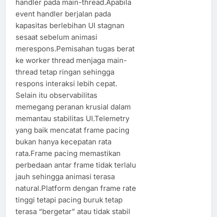
handler pada main-thread.Apabila
event handler berjalan pada
kapasitas berlebihan UI stagnan
sesaat sebelum animasi
merespons.Pemisahan tugas berat
ke worker thread menjaga main-
thread tetap ringan sehingga
respons interaksi lebih cepat.
Selain itu observabilitas
memegang peranan krusial dalam
memantau stabilitas UI.Telemetry
yang baik mencatat frame pacing
bukan hanya kecepatan rata
rata.Frame pacing memastikan
perbedaan antar frame tidak terlalu
jauh sehingga animasi terasa
natural.Platform dengan frame rate
tinggi tetapi pacing buruk tetap
terasa “bergetar” atau tidak stabil