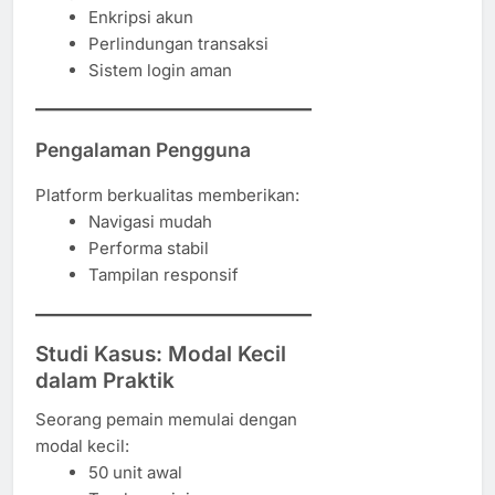
Enkripsi akun
Perlindungan transaksi
Sistem login aman
Pengalaman Pengguna
Platform berkualitas memberikan:
Navigasi mudah
Performa stabil
Tampilan responsif
Studi Kasus: Modal Kecil
dalam Praktik
Seorang pemain memulai dengan
modal kecil:
50 unit awal