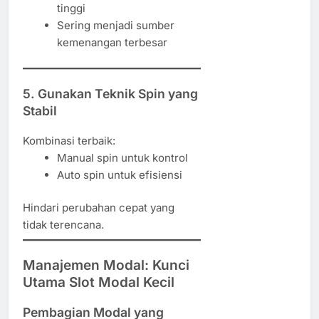
tinggi
Sering menjadi sumber
kemenangan terbesar
5. Gunakan Teknik Spin yang
Stabil
Kombinasi terbaik:
Manual spin untuk kontrol
Auto spin untuk efisiensi
Hindari perubahan cepat yang
tidak terencana.
Manajemen Modal: Kunci
Utama Slot Modal Kecil
Pembagian Modal yang