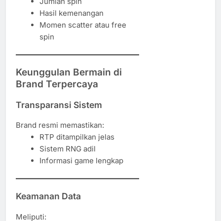
Jumlah spin
Hasil kemenangan
Momen scatter atau free
spin
Keunggulan Bermain di
Brand Terpercaya
Transparansi Sistem
Brand resmi memastikan:
RTP ditampilkan jelas
Sistem RNG adil
Informasi game lengkap
Keamanan Data
Meliputi: