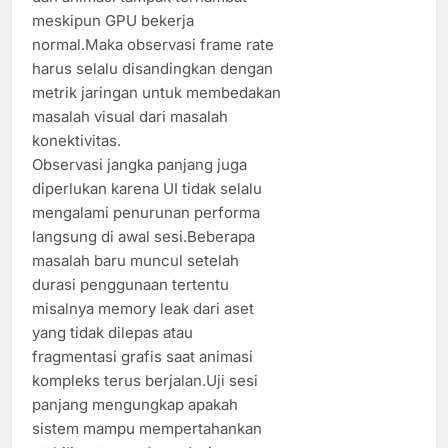
meskipun GPU bekerja
normal.Maka observasi frame rate
harus selalu disandingkan dengan
metrik jaringan untuk membedakan
masalah visual dari masalah
konektivitas.
Observasi jangka panjang juga
diperlukan karena UI tidak selalu
mengalami penurunan performa
langsung di awal sesi.Beberapa
masalah baru muncul setelah
durasi penggunaan tertentu
misalnya memory leak dari aset
yang tidak dilepas atau
fragmentasi grafis saat animasi
kompleks terus berjalan.Uji sesi
panjang mengungkap apakah
sistem mampu mempertahankan