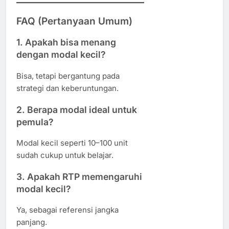
FAQ (Pertanyaan Umum)
1. Apakah bisa menang
dengan modal kecil?
Bisa, tetapi bergantung pada
strategi dan keberuntungan.
2. Berapa modal ideal untuk
pemula?
Modal kecil seperti 10–100 unit
sudah cukup untuk belajar.
3. Apakah RTP memengaruhi
modal kecil?
Ya, sebagai referensi jangka
panjang.