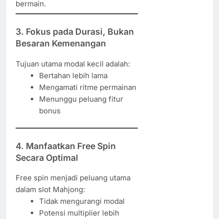
bermain.
3. Fokus pada Durasi, Bukan
Besaran Kemenangan
Tujuan utama modal kecil adalah:
Bertahan lebih lama
Mengamati ritme permainan
Menunggu peluang fitur
bonus
4. Manfaatkan Free Spin
Secara Optimal
Free spin menjadi peluang utama
dalam slot Mahjong:
Tidak mengurangi modal
Potensi multiplier lebih