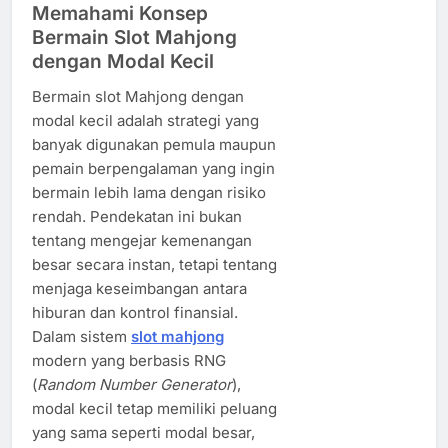
Memahami Konsep
Bermain Slot Mahjong
dengan Modal Kecil
Bermain slot Mahjong dengan
modal kecil adalah strategi yang
banyak digunakan pemula maupun
pemain berpengalaman yang ingin
bermain lebih lama dengan risiko
rendah. Pendekatan ini bukan
tentang mengejar kemenangan
besar secara instan, tetapi tentang
menjaga keseimbangan antara
hiburan dan kontrol finansial.
Dalam sistem
slot mahjong
modern yang berbasis RNG
(
Random Number Generator
),
modal kecil tetap memiliki peluang
yang sama seperti modal besar,