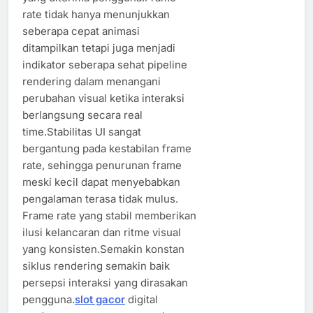
rate tidak hanya menunjukkan
seberapa cepat animasi
ditampilkan tetapi juga menjadi
indikator seberapa sehat pipeline
rendering dalam menangani
perubahan visual ketika interaksi
berlangsung secara real
time.Stabilitas UI sangat
bergantung pada kestabilan frame
rate, sehingga penurunan frame
meski kecil dapat menyebabkan
pengalaman terasa tidak mulus.
Frame rate yang stabil memberikan
ilusi kelancaran dan ritme visual
yang konsisten.Semakin konstan
siklus rendering semakin baik
persepsi interaksi yang dirasakan
pengguna.
slot gacor
digital