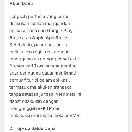
Akun Dana
Langkah pertama yang perlu
dilakukan adalah mengunduh
aplikasi Dana dari
Google Play
Store
atau
Apple App Store
.
Setelah itu, pengguna perlu
melakukan registrasi dengan
menggunakan nomor ponsel aktif.
Proses verifikasi sangat penting
agar pengguna dapat menikmati
semua fitur di dalam aplikasi,
termasuk melakukan transaksi
tanpa batasan jumlah. Verifikasi ini
dapat dilakukan dengan
mengunggah
e-KTP
dan
melakukan verifikasi melalui SMS.
2.
Top-up Saldo Dana