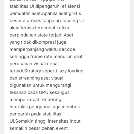
stabilitas UI dipengaruhi efisiensi
pemuatan aset.Apabila aset grafis
besar diproses tanpa preloading UI
akan terasa tersendat ketika
perpindahan state terjadi.Aset
yang tidak dikompresi juga
memperpanjang waktu decode
sehingga frame rate menurun saat
perubahan visual cepat
terjadi.Strategi seperti lazy loading
dan streaming aset visual
digunakan untuk mengurangi
tekanan pada GPU sekaligus
mempercepat rendering.
Interaksi pengguna juga memberi
pengaruh pada stabilitas
UI.Semakin tinggi intensitas input
semakin besar beban event