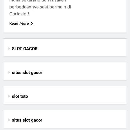
perbedaannya saat bermain di
Corlaslot!
Read More
SLOT GACOR
situs slot gacor
slot toto
situs slot gacor