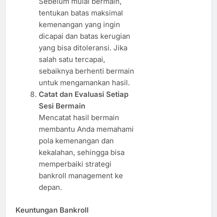
Sebelum mulai bermain,
tentukan batas maksimal
kemenangan yang ingin
dicapai dan batas kerugian
yang bisa ditoleransi. Jika
salah satu tercapai,
sebaiknya berhenti bermain
untuk mengamankan hasil.
Catat dan Evaluasi Setiap
Sesi Bermain
Mencatat hasil bermain
membantu Anda memahami
pola kemenangan dan
kekalahan, sehingga bisa
memperbaiki strategi
bankroll management ke
depan.
Keuntungan Bankroll