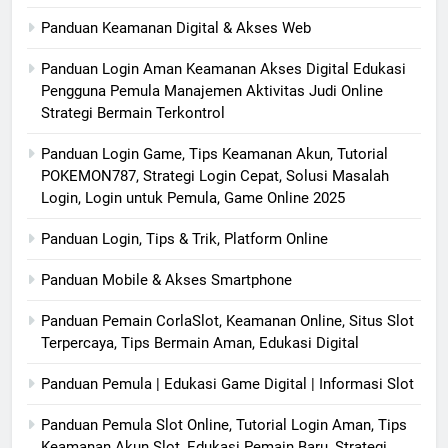
Panduan Keamanan Digital & Akses Web
Panduan Login Aman Keamanan Akses Digital Edukasi
Pengguna Pemula Manajemen Aktivitas Judi Online
Strategi Bermain Terkontrol
Panduan Login Game, Tips Keamanan Akun, Tutorial
POKEMON787, Strategi Login Cepat, Solusi Masalah
Login, Login untuk Pemula, Game Online 2025
Panduan Login, Tips & Trik, Platform Online
Panduan Mobile & Akses Smartphone
Panduan Pemain CorlaSlot, Keamanan Online, Situs Slot
Terpercaya, Tips Bermain Aman, Edukasi Digital
Panduan Pemula | Edukasi Game Digital | Informasi Slot
Panduan Pemula Slot Online, Tutorial Login Aman, Tips
Keamanan Akun Slot, Edukasi Pemain Baru, Strategi