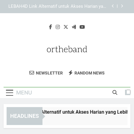
Skip
Cara Mengoptimalkan Browser untuk Mengakses
to
KAYA787 Alternatif secara Stabil
content
Cara Memeriksa Keamanan Halaman KAYA787
Alternatif sebelum Digunakan
EDWINSLOT Link Alternatif untuk Akses Harian
yang Lebih Fleksibel dan Aman
LEBAH4D Link Alternatif untuk Akses Harian yang
Lebih Fleksibel dan Aman
Cara Mengoptimalkan Browser untuk Mengakses
KAYA787 Alternatif secara Stabil
Orthe Band
Nikmati Musik Indie Terbaik Dari Orthe
Cara Memeriksa Keamanan Halaman KAYA787
NEWSLETTER
RANDOM NEWS
Alternatif sebelum Digunakan
Band. Ikuti Jadwal Konser Dan Temukan
Karya Musik Terbaru Mereka.
MENU
WINSLOT Link Alternatif untuk Akses Harian yang Lebih Flek
HEADLINES
Weeks Ago