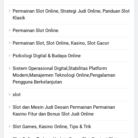
Permainan Slot Online, Strategi Judi Online, Panduan Slot
Klasik
Permainan Slot Online.
Permainan Slot, Slot Online, Kasino, Slot Gacor
Psikologi Digital & Budaya Online
Sistem Operasional Digital,Stabilitas Platform
Modern,Manajemen Teknologi Online,Pengalaman
Pengguna Berkelanjutan
slot
Slot dan Mesin Judi Desain Permainan Permainan
Kasino Fitur dan Bonus Slot Judi Online
Slot Games, Kasino Online, Tips & Trik