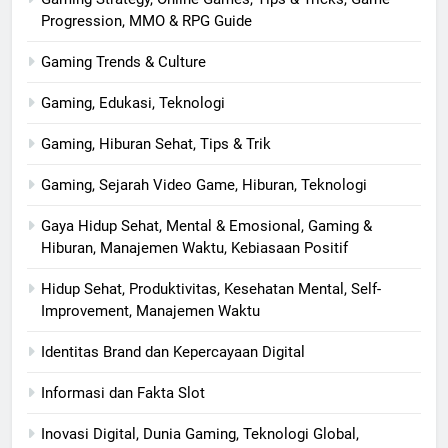
Progression, MMO & RPG Guide
Gaming Trends & Culture
Gaming, Edukasi, Teknologi
Gaming, Hiburan Sehat, Tips & Trik
Gaming, Sejarah Video Game, Hiburan, Teknologi
Gaya Hidup Sehat, Mental & Emosional, Gaming &
Hiburan, Manajemen Waktu, Kebiasaan Positif
Hidup Sehat, Produktivitas, Kesehatan Mental, Self-
Improvement, Manajemen Waktu
Identitas Brand dan Kepercayaan Digital
Informasi dan Fakta Slot
Inovasi Digital, Dunia Gaming, Teknologi Global,