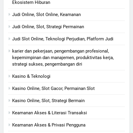
Ekosistem Hiburan
Judi Online, Slot Online, Keamanan
Judi Online, Slot, Strategi Permainan
Judi Slot Online, Teknologi Perjudian, Platform Judi
karier dan pekerjaan, pengembangan profesional,
kepemimpinan dan manajemen, produktivitas kerja,
strategi sukses, pengembangan diri
Kasino & Teknologi
Kasino Online, Slot Gacor, Permainan Slot
Kasino Online, Slot, Strategi Bermain
Keamanan Akses & Literasi Transaksi
Keamanan Akses & Privasi Pengguna