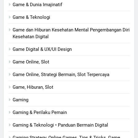
Game & Dunia Imajinatif
Game & Teknologi
Game dan Hiburan Kesehatan Mental Pengembangan Diri
Kesehatan Digital
Game Digital & UX/UI Design
Game Online, Slot
Game Online, Strategi Bermain, Slot Terpercaya
Game, Hiburan, Slot
Gaming
Gaming & Perilaku Pemain
Gaming & Teknologi • Panduan Bermain Digital
Gaming Strategy, Online Games, Tips & Tricks, Game