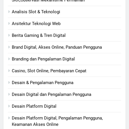
Slot,Observasi Mekanisme Permainan
Analisis Slot & Teknologi
Arsitektur Teknologi Web
Berita Gaming & Tren Digital
Brand Digital, Akses Online, Panduan Pengguna
Branding dan Pengalaman Digital
Casino, Slot Online, Pembayaran Cepat
Desain & Pengalaman Pengguna
Desain Digital dan Pengalaman Pengguna
Desain Platform Digital
Desain Platform Digital, Pengalaman Pengguna,
Keamanan Akses Online