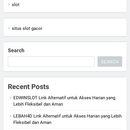
slot
situs slot gacor
Search
SEARCH
Recent Posts
EDWINSLOT Link Alternatif untuk Akses Harian yang
Lebih Fleksibel dan Aman
LEBAH4D Link Alternatif untuk Akses Harian yang Lebih
Fleksibel dan Aman