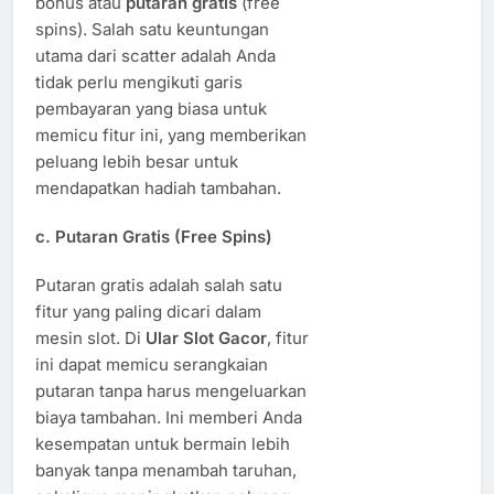
bonus atau
putaran gratis
(free
spins). Salah satu keuntungan
utama dari scatter adalah Anda
tidak perlu mengikuti garis
pembayaran yang biasa untuk
memicu fitur ini, yang memberikan
peluang lebih besar untuk
mendapatkan hadiah tambahan.
c.
Putaran Gratis (Free Spins)
Putaran gratis adalah salah satu
fitur yang paling dicari dalam
mesin slot. Di
Ular Slot Gacor
, fitur
ini dapat memicu serangkaian
putaran tanpa harus mengeluarkan
biaya tambahan. Ini memberi Anda
kesempatan untuk bermain lebih
banyak tanpa menambah taruhan,