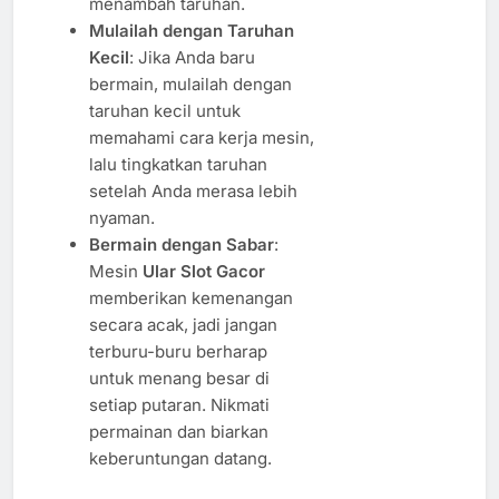
menambah taruhan.
Mulailah dengan Taruhan
Kecil
: Jika Anda baru
bermain, mulailah dengan
taruhan kecil untuk
memahami cara kerja mesin,
lalu tingkatkan taruhan
setelah Anda merasa lebih
nyaman.
Bermain dengan Sabar
:
Mesin
Ular Slot Gacor
memberikan kemenangan
secara acak, jadi jangan
terburu-buru berharap
untuk menang besar di
setiap putaran. Nikmati
permainan dan biarkan
keberuntungan datang.