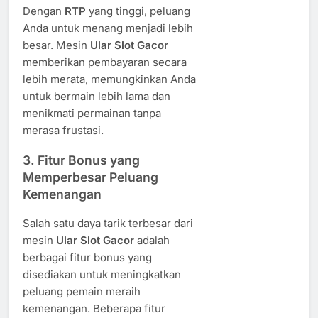
Dengan
RTP
yang tinggi, peluang
Anda untuk menang menjadi lebih
besar. Mesin
Ular Slot Gacor
memberikan pembayaran secara
lebih merata, memungkinkan Anda
untuk bermain lebih lama dan
menikmati permainan tanpa
merasa frustasi.
3.
Fitur Bonus yang
Memperbesar Peluang
Kemenangan
Salah satu daya tarik terbesar dari
mesin
Ular Slot Gacor
adalah
berbagai fitur bonus yang
disediakan untuk meningkatkan
peluang pemain meraih
kemenangan. Beberapa fitur