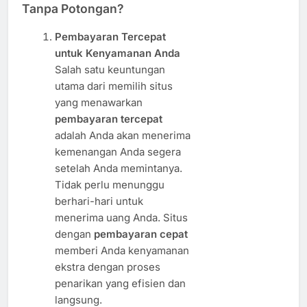
Tanpa Potongan?
Pembayaran Tercepat
untuk Kenyamanan Anda
Salah satu keuntungan
utama dari memilih situs
yang menawarkan
pembayaran tercepat
adalah Anda akan menerima
kemenangan Anda segera
setelah Anda memintanya.
Tidak perlu menunggu
berhari-hari untuk
menerima uang Anda. Situs
dengan
pembayaran cepat
memberi Anda kenyamanan
ekstra dengan proses
penarikan yang efisien dan
langsung.