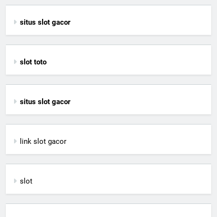
situs slot gacor
slot toto
situs slot gacor
link slot gacor
slot