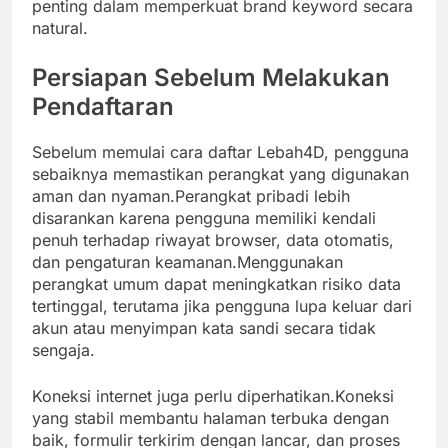
penting dalam memperkuat brand keyword secara
natural.
Persiapan Sebelum Melakukan
Pendaftaran
Sebelum memulai cara daftar Lebah4D, pengguna
sebaiknya memastikan perangkat yang digunakan
aman dan nyaman.Perangkat pribadi lebih
disarankan karena pengguna memiliki kendali
penuh terhadap riwayat browser, data otomatis,
dan pengaturan keamanan.Menggunakan
perangkat umum dapat meningkatkan risiko data
tertinggal, terutama jika pengguna lupa keluar dari
akun atau menyimpan kata sandi secara tidak
sengaja.
Koneksi internet juga perlu diperhatikan.Koneksi
yang stabil membantu halaman terbuka dengan
baik, formulir terkirim dengan lancar, dan proses