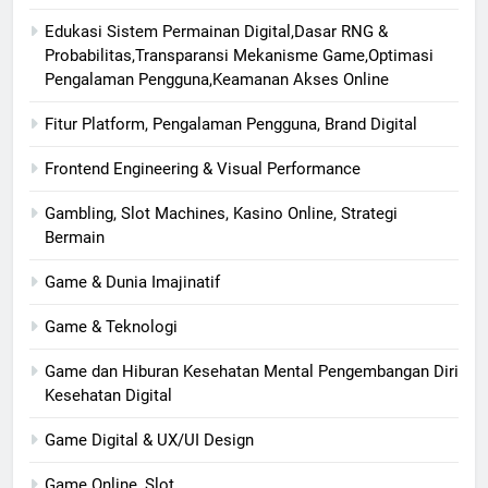
Edukasi Sistem Permainan Digital,Dasar RNG &
Probabilitas,Transparansi Mekanisme Game,Optimasi
Pengalaman Pengguna,Keamanan Akses Online
Fitur Platform, Pengalaman Pengguna, Brand Digital
Frontend Engineering & Visual Performance
Gambling, Slot Machines, Kasino Online, Strategi
Bermain
Game & Dunia Imajinatif
Game & Teknologi
Game dan Hiburan Kesehatan Mental Pengembangan Diri
Kesehatan Digital
Game Digital & UX/UI Design
Game Online, Slot