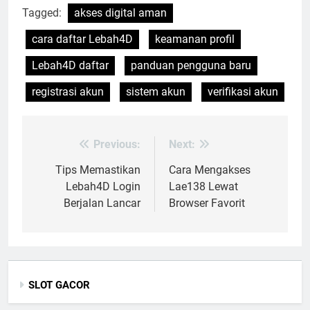
Tagged:
akses digital aman
cara daftar Lebah4D
keamanan profil
Lebah4D daftar
panduan pengguna baru
registrasi akun
sistem akun
verifikasi akun
Previous:
Next:
Post
navigation
Tips Memastikan
Cara Mengakses
Lebah4D Login
Lae138 Lewat
Berjalan Lancar
Browser Favorit
SLOT GACOR