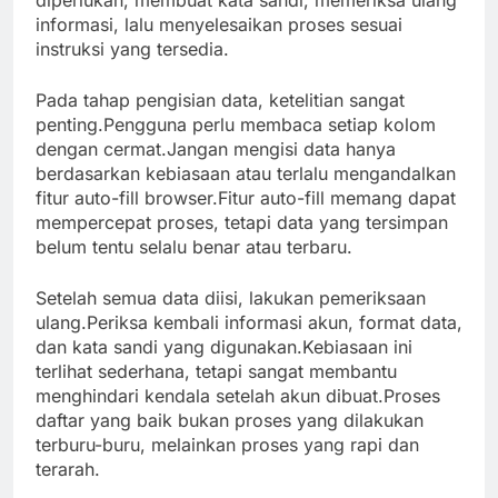
informasi, lalu menyelesaikan proses sesuai
instruksi yang tersedia.
Pada tahap pengisian data, ketelitian sangat
penting.Pengguna perlu membaca setiap kolom
dengan cermat.Jangan mengisi data hanya
berdasarkan kebiasaan atau terlalu mengandalkan
fitur auto-fill browser.Fitur auto-fill memang dapat
mempercepat proses, tetapi data yang tersimpan
belum tentu selalu benar atau terbaru.
Setelah semua data diisi, lakukan pemeriksaan
ulang.Periksa kembali informasi akun, format data,
dan kata sandi yang digunakan.Kebiasaan ini
terlihat sederhana, tetapi sangat membantu
menghindari kendala setelah akun dibuat.Proses
daftar yang baik bukan proses yang dilakukan
terburu-buru, melainkan proses yang rapi dan
terarah.