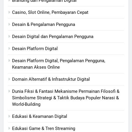
Branding dan Pengalaman Digital
Casino, Slot Online, Pembayaran Cepat
Desain & Pengalaman Pengguna
Desain Digital dan Pengalaman Pengguna
Desain Platform Digital
Desain Platform Digital, Pengalaman Pengguna,
Keamanan Akses Online
Domain Alternatif & Infrastruktur Digital
Dunia Fiksi & Fantasi Mekanisme Permainan Filosofi &
Simbolisme Strategi & Taktik Budaya Populer Narasi &
World-Building
Edukasi & Keamanan Digital
Edukasi Game & Tren Streaming