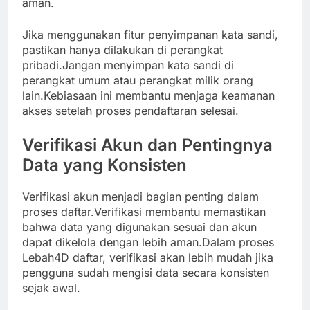
aman.
Jika menggunakan fitur penyimpanan kata sandi,
pastikan hanya dilakukan di perangkat
pribadi.Jangan menyimpan kata sandi di
perangkat umum atau perangkat milik orang
lain.Kebiasaan ini membantu menjaga keamanan
akses setelah proses pendaftaran selesai.
Verifikasi Akun dan Pentingnya
Data yang Konsisten
Verifikasi akun menjadi bagian penting dalam
proses daftar.Verifikasi membantu memastikan
bahwa data yang digunakan sesuai dan akun
dapat dikelola dengan lebih aman.Dalam proses
Lebah4D daftar, verifikasi akan lebih mudah jika
pengguna sudah mengisi data secara konsisten
sejak awal.