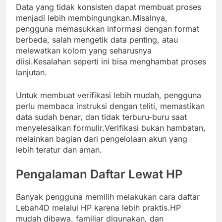
Data yang tidak konsisten dapat membuat proses
menjadi lebih membingungkan.Misalnya,
pengguna memasukkan informasi dengan format
berbeda, salah mengetik data penting, atau
melewatkan kolom yang seharusnya
diisi.Kesalahan seperti ini bisa menghambat proses
lanjutan.
Untuk membuat verifikasi lebih mudah, pengguna
perlu membaca instruksi dengan teliti, memastikan
data sudah benar, dan tidak terburu-buru saat
menyelesaikan formulir.Verifikasi bukan hambatan,
melainkan bagian dari pengelolaan akun yang
lebih teratur dan aman.
Pengalaman Daftar Lewat HP
Banyak pengguna memilih melakukan cara daftar
Lebah4D melalui HP karena lebih praktis.HP
mudah dibawa, familiar digunakan, dan